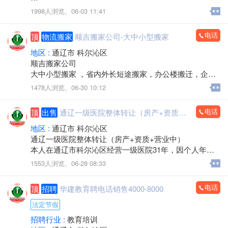
手机，电脑，平板，笔记本，数码产品，手机专卖，组
1998人浏览、
06-03 11:41
装电脑，监控安装，办公耗材，LED屏，回收置换
上门服务
电话
顶
物流搬家
顺吉搬家公司-大中小型搬家
欢迎来电：15560888853（微信同步）
地区 :
通辽市 科尔沁区
顺吉搬家公司
大中小型搬家 ，省内外长短途搬家，办公楼搬迁，企事
业单位搬迁，搬厂，门店搬家，超市商场搬家，出租拉
1478人浏览、
06-30 10:12
货 大型设备起重 ，吊装，吊运，专业抬钢琴，鱼缸搬
运，专业拆装家具，空调安装移机，上下楼搬运。
电话
顶
出售
通辽一级医院整体转让（房产+资质+营业中）
承接各种零活，装卸各种货物，通辽市，各区，各省 各
县，乡镇，出租拉货，运输各种货物，配有厢式货车，
地区 :
通辽市 科尔沁区
微型小汽车 三轮电动车， 居民生活等一系列服务。
通辽一级医院整体转让（房产+资质+营业中）
本人在通辽市科尔沁区经营一级医院31年，因个人年龄
价格不高，包您满意，专业的团队，职业的工人师傅竭
原因，不再担任法人，现将医院房产及经营权整体出
1553人浏览、
06-28 08:33
诚为您和家人服务！您的满意是顺吉搬家毕生的追求！
兑。
全心全意为家庭服务的专业团队，24小时为您服务！
医院位置优越，位于新建大街批发城南门对面，临街位
电话
顶
招聘
华建教育聘电话销售4000-8000
置，客源稳定。
联系电话：15771572345微信同步，可开发票
建筑面积：1-2楼700余平方米，地下室300余平方米，布
法定节假
局合理。
招聘行业 :
教育培训
医院资质齐全，各类证件有效，目前正常营业，现金流