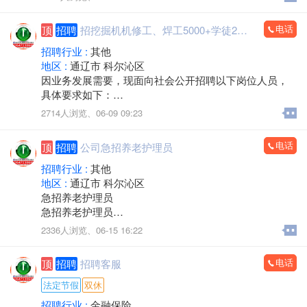
由，提供培训。
薪资待遇：半天班，早8.30至10.30，周六日双休，节假
电话
顶
招聘
招挖掘机机修工、焊工5000+学徒2000
日休。 保底3000+服务津贴。
联系人：靳经理15547555921
招聘行业 :
其他
地区 :
通辽市 科尔沁区
因业务发展需要，现面向社会公开招聘以下岗位人员，
具体要求如下：
一、招聘岗位及岗位职责
2714人浏览、
06-09 09:23
挖掘机修理工
负责挖掘机发动机、液压系统检修，液压管路更换等维
电话
顶
招聘
公司急招养老护理员
修工作；熟悉电路者录用。
挖掘机电焊工
招聘行业 :
其他
负责挖掘机四轮一带维修、大臂及挖斗焊接加工，可制
地区 :
通辽市 科尔沁区
作挖掘机挖斗及各类属具。
急招养老护理员
挖掘机学徒工
急招养老护理员
要求吃苦耐劳，不怕苦不怕累，学会可长期留用，可供
急招养老护理员
2336人浏览、
06-15 16:22
吃住。年龄19到30岁。
硬性要求：持有养老护理员证书或等同证件
二、薪资待遇
微电：18347527073（随时上岗）
电话
顶
招聘
招聘客服
挖掘机修理工：薪资面议。
挖掘机电焊工：5000–7000 元。
法定节假
双休
挖掘机学徒工：2000元起，工资随着技术提高可调整。
招聘行业 :
金融保险