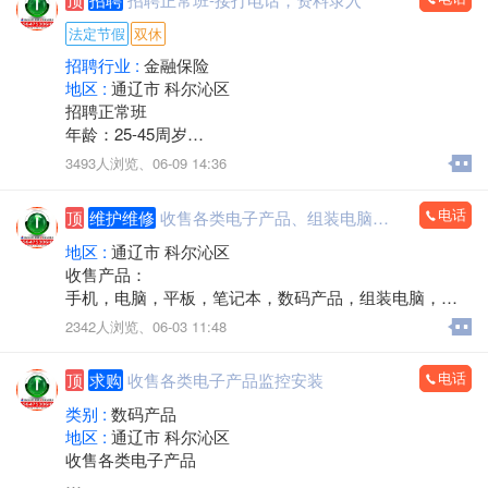
电话/微信：15248358227
法定节假
双休
招聘行业 :
金融保险
地区 :
通辽市 科尔沁区
招聘正常班
年龄：25-45周岁
工作时间：早八点半到晚五点
3493人浏览、
06-09 14:36
中午11点－2点休息，周六日双休，法定节假日休息。
工作内容：接打电话，资料录入，核对信息，服务咨
电话
顶
维护维修
收售各类电子产品、组装电脑，监控安装
询。
有无经验均可
地区 :
通辽市 科尔沁区
邮箱853118409@qq.com
收售产品：
微信同步
手机，电脑，平板，笔记本，数码产品，组装电脑，监
联系人电话：13190888778
控安装，办公耗材，回收置换，上门服务
2342人浏览、
06-03 11:48
电话：15560888853
电话
顶
求购
收售各类电子产品监控安装
类别 :
数码产品
地区 :
通辽市 科尔沁区
收售各类电子产品