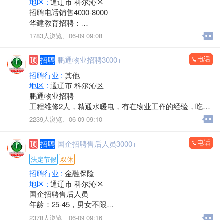
地区 :
通辽市 科尔沁区
充裕，持续盈利，口碑良好，老客户稳定。
招聘电话销售4000-8000
转让包含：房产+一级医院资质+现有运营业务，接手即
华建教育招聘：
可正常经营，可协助办理法人变更及相关手续。
负责线上、线下课程的销售和服务
1783人浏览、
06-09 09:08
诚意转让，价格面议，中介、非诚勿扰。
主营项目：
看房考察电话：13847526633
执业兽医师、执业药师、二级建造师、中专、大专和本
电话
顶
招聘
鹏通物业招聘3000+
科学历提升
有无经验都可，有销冠老师带
招聘行业 :
其他
上班时间：
地区 :
通辽市 科尔沁区
8点30-12点，下午2点30-6点
鹏通物业招聘
每周休息一天
工程维修2人，精通水暖电，有在物业工作的经验，吃苦
法定节假日休息
耐劳，年龄58周岁以下，带证。
2239人浏览、
06-09 09:10
过年半个月休息
工作地点：奥体中心南侧鹏通花园二期。
待遇：保底+绩效提成+团队提成+个人分成+各种福利、
工资待遇：3000-4000元四天公休，节假日串休。
电话
顶
招聘
国企招聘售后人员3000+
年收入5-8万左右
联系电话：15334921717
电话微信同号：18947357031张老师(如需咨询，请在上
法定节假
双休
班时间拨打)
招聘行业 :
金融保险
华建教育
地区 :
通辽市 科尔沁区
国企招聘售后人员
年龄：25-45，男女不限
工作内容：信息整理，负责打回访电话，工作简单自
2378人浏览、
06-09 09:16