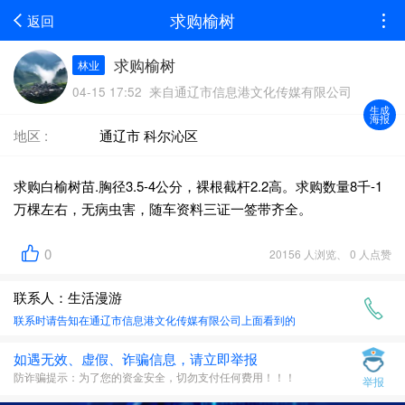
求购榆树
返回
求购榆树
林业
04-15 17:52 来自通辽市信息港文化传媒有限公司
生成
海报
地区 :
通辽市 科尔沁区
求购白榆树苗.胸径3.5-4公分，裸根截杆2.2高。求购数量8千-1
万棵左右，无病虫害，随车资料三证一签带齐全。
0
20156 人浏览、 0 人点赞
联系人：生活漫游
联系时请告知在
通辽市信息港文化传媒有限公司
上面看到的
如遇无效、虚假、诈骗信息，请立即举报
防诈骗提示：为了您的资金安全，切勿支付任何费用！！！
举报