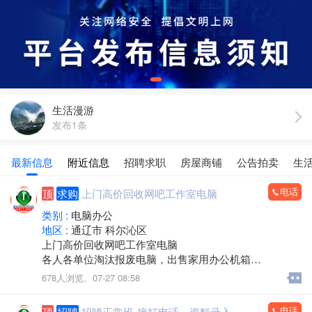
生活漫游
发布1条
最新信息
附近信息
招聘求职
房屋商铺
公告拍卖
生
电话
顶
求购
上门高价回收网吧工作室电脑
类别 :
电脑办公
地区 :
通辽市 科尔沁区
上门高价回收网吧工作室电脑
各人各单位淘汰报废电脑，出售家用办公机箱
游 戏机箱，二手全新都有
678人浏览、
07-27 08:58
支持旧机器置换
出售19-32显示器
电话
顶
招聘
招聘正常班-接打电话，资料录入