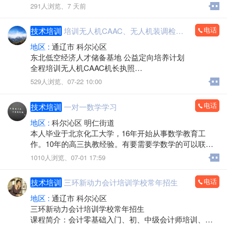
人、管理员（加油站）等相关证件#每都有考试
291人浏览、
7 天前
国网可查，欢迎企业、个人咨询合作[握手]
报名15847483315刘老师
电话
技术培训
培训无人机CAAC、无人机装调检修人才，推荐就业
地区 :
通辽市 科尔沁区
东北低空经济人才储备基地 公益定向培养计划
全程培训无人机CAAC机长执照
学成推荐就业
529人浏览、
07-22 10:00
开设四大优质岗位：
电话
技术培训
一对一数学学习
无人机机长、无人机教员、无人机维修、无人机研发
就业覆盖农业植保、电力巡检、应急救援、测绘航拍、
地区 :
科尔沁区 明仁街道
物流运输、影视航拍等热门行业
本人毕业于北京化工大学，16年开始从事数学教育工
报名硬性要求：
作。10年的高三执教经验。有要需要学数学的可以联
研学班18-35周岁，自主创业班16-50
系。还缺一两个学生
1010人浏览、
07-01 17:59
初高中/中专及以上学历，不限户籍专业，身体健康无色
盲，无犯罪记录，无纹身
电话
技术培训
三环新动力会计培训学校常年招生
地区 :
通辽市 科尔沁区
三环新动力会计培训学校常年招生
课程简介：会计零基础入门、初、中级会计师培训、会