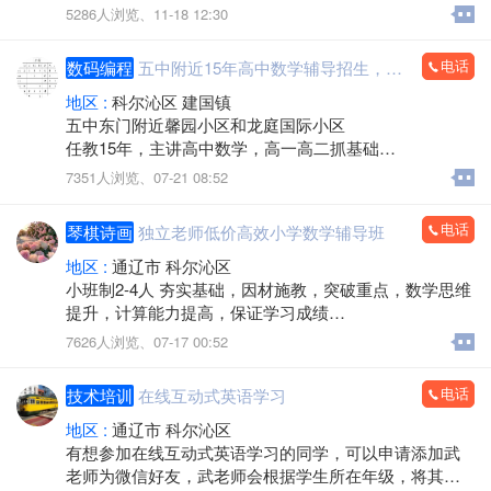
纪念奖：精美不锈钢保温杯
5286人浏览、
11-18 12:30
三、驾校优势
市区老牌驾校，市中心，地理位置优越。
电话
数码编程
五中附近15年高中数学辅导招生，班课，一对一，
科二校内训练、校内考试，科三恒大城南侧练考，路况
简单，没有社会车辆。
地区 :
科尔沁区 建国镇
开设科一、科四辅导课程，配备蒙汉双语教学老师。
五中东门附近馨园小区和龙庭国际小区
驾校地址：通辽市明仁大街西段道南（蒙古王小区对
任教15年，主讲高中数学，高一高二抓基础
面，西客站500米处）
高三一轮复习，有班课和一对一。可试听
7351人浏览、
07-21 08:52
公交路线：1路、6路、11路、59路、61路直达
可联系朱老师。
电话
琴棋诗画
独立老师低价高效小学数学辅导班
地区 :
通辽市 科尔沁区
小班制2-4人 夯实基础，因材施教，突破重点，数学思维
提升，计算能力提高，保证学习成绩
多年教学经验 带过的学生90%成绩显著
7626人浏览、
07-17 00:52
定期学情反馈 配套练习精讲
招生对象：小学3-6年
电话
技术培训
在线互动式英语学习
60元一节课，90分钟/节
两人成团 八折48元/节
地区 :
通辽市 科尔沁区
三人成团 七折42元/节
有想参加在线互动式英语学习的同学，可以申请添加武
四人成团 六折36元/节
老师为微信好友，武老师会根据学生所在年级，将其编