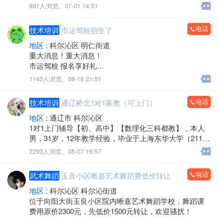
计上岗实操（可单独辅导）包括：出纳员相关业务、小
891人浏览、
07-01 14:51
规模企业全盘账、一般纳税人（工业、商业全盘账）
（手工做账，电脑做账全包括）、全电票开据。基于数
电话
技术培训
市运驾校招生了
万家企业客户与财税企业的实务内容，本课程线下业务
册全仿真模拟真实票据和经济业务，线上配套全仿真账
地区 :
科尔沁区 明仁街道
务、本省报税系统、三大网银实训系统、无缝对接实务
重大消息！重大消息！
工作，还原会计工作的真实场景。陪伴式学习，使学生
市运驾校 报名享好礼
在完成特定业务的过程中获得技能与经验，满足企业新
一、学车班次及价格
1143人浏览、
06-18 21:51
会计人的上岗要求，快速就业。
特惠班：C1 1880元 | C2 1880元
即将开始会计职业生涯的您，没有工作经验找不到工
会员班：C1 2680元 | C2 2880元
电话
技术培训
通辽桥北1对1家教（可上门）
作！怎么办！三环新动力会计学校为您搭建理想的学习
VIP班：C1 3680元 | C2 3880元
平台与您共创财务人生！
二、报名活动（所有小车学员均可参与）
地区 :
通辽市 科尔沁区
校址：科区民主路与新兴大街交汇处东走50米路南 三环
活动规则：全程公开透明，无套路、无暗箱操作，报名
1对1上门辅导【初、高中】【数理化三科都教】，本人
新动力会计学校
必中奖！
男，31岁，12年教学经验，毕业于上海东华大学（211大
咨询热线：827393813644850800 涂老师
一等奖：9999元75英寸智能数字电视（1名）
学），有良好的沟通能力和逻辑思维，擅长和小孩子打
2293人浏览、
05-07 16:57
二等奖：5880元海信双开门冰箱（2名）
交道。在上海学而思任过职，在深圳阿童木培训机构任
三等奖：3999元美的滚筒洗衣机（3名）
过职，有蓝桥杯证书，带的两个孩子获得全国蓝桥杯三
电话
武术舞蹈
玉良小区晰嘉艺术舞蹈费低价转让
四等奖：2880元海信空调（4名）
等奖。19年年底回通辽，带出过很多成绩优异的初、高
五等奖：1880元电动车（5名）
中学生。对基础不好的孩子能快速提高分数，对于基础
地区 :
科尔沁区 科尔沁街道
六等奖：480元美的电饭煲（8名）
好的孩子直接对接高考技巧，注重培养孩子的【学习习
位于向阳大街玉良小区院内晰嘉艺术舞蹈学校，舞蹈课
七等奖：350元空气炸锅（10名）
惯】。电话：13664003080
费用原价2300元，先低价1500元转让，欢迎骚扰！