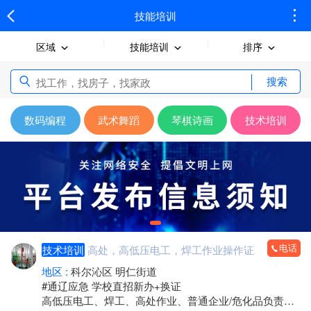
技能培训
区域
技能培训
排序
搜索
数码编程
武术舞蹈
琴棋诗画
技术培训
电话
技术培训
高处，高低压电工，焊工作业操作证
地区 :
科尔沁区 明仁街道
#通辽应急 学校直招新办+换证
高低压电工、焊工、高处作业、普通企业/危化品负责