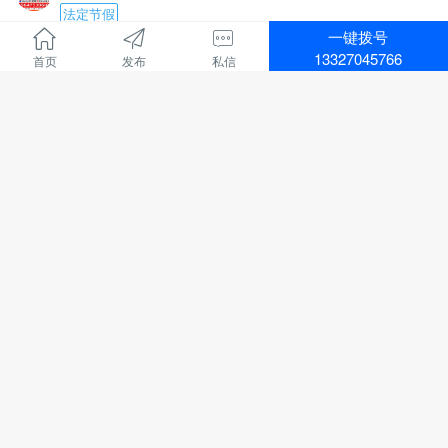
联系电话：15771572345微信同步，可开发票
建筑面积：1-2楼700余平方米，地下室300余平方米，布
法定节假
局合理。
一键拨号
招聘行业 :
教育培训
医院资质齐全，各类证件有效，目前正常营业，现金流
13327045766
首页
发布
私信
地区 :
通辽市 科尔沁区
充裕，持续盈利，口碑良好，老客户稳定。
招聘电话销售4000-8000
转让包含：房产+一级医院资质+现有运营业务，接手即
华建教育招聘：
可正常经营，可协助办理法人变更及相关手续。
负责线上、线下课程的销售和服务
1747人浏览、
06-09 09:08
诚意转让，价格面议，中介、非诚勿扰。
主营项目：
看房考察电话：13847526633
执业兽医师、执业药师、二级建造师、中专、大专和本
电话
顶
招聘
鹏通物业招聘3000+
科学历提升
有无经验都可，有销冠老师带
招聘行业 :
其他
上班时间：
地区 :
通辽市 科尔沁区
8点30-12点，下午2点30-6点
鹏通物业招聘
每周休息一天
工程维修2人，精通水暖电，有在物业工作的经验，吃苦
法定节假日休息
耐劳，年龄58周岁以下，带证。
2168人浏览、
06-09 09:10
过年半个月休息
工作地点：奥体中心南侧鹏通花园二期。
待遇：保底+绩效提成+团队提成+个人分成+各种福利、
工资待遇：3000-4000元四天公休，节假日串休。
电话
顶
招聘
国企招聘售后人员3000+
年收入5-8万左右
联系电话：15334921717
电话微信同号：18947357031张老师(如需咨询，请在上
法定节假
双休
班时间拨打)
招聘行业 :
金融保险
华建教育
地区 :
通辽市 科尔沁区