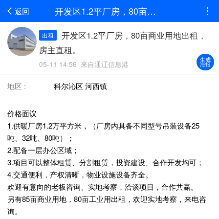
开发区1.2平厂房，80亩商业用地出租，房主直租。
返回
开发区1.2平厂房，80亩商业用地出租，
出租
房主直租。
生成
05-11 14:56 来自通辽信息港
海报
地区 :
科尔沁区 河西镇
价格面议
1.供暖厂房1.2万平方米，（厂房内具备不同型号吊装设备25
吨、32吨、80吨）；
2.配备一层办公区域；
3.项目可以整体租赁、分割租赁，投资建设、合作开发均可；
4.交通便利，产权清晰，物业设施设备齐全。
欢迎有意向的老板咨询、实地考察，洽谈项目，合作共赢。
另有85亩商业用地，80亩工业用出租，欢迎实地考察，来电咨
询。