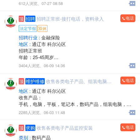
游 戏机箱，二手全新都有
612人浏览、
07-27 08:58
支持旧机器置换
出售19-32显示器
电话
顶
招聘
招聘正常班-接打电话，资料录入
电话/微信：15248358227
法定节假
双休
招聘行业 :
金融保险
地区 :
通辽市 科尔沁区
招聘正常班
年龄：25-45周岁
工作时间：早八点半到晚五点
3404人浏览、
06-09 14:36
中午11点－2点休息，周六日双休，法定节假日休息。
工作内容：接打电话，资料录入，核对信息，服务咨
电话
顶
维护维修
收售各类电子产品、组装电脑，监控安装
询。
有无经验均可
地区 :
通辽市 科尔沁区
邮箱853118409@qq.com
收售产品：
微信同步
手机，电脑，平板，笔记本，数码产品，组装电脑，监
联系人电话：13190888778
控安装，办公耗材，回收置换，上门服务
2285人浏览、
06-03 11:48
电话：15560888853
电话
顶
求购
收售各类电子产品监控安装
类别 :
数码产品