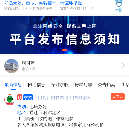
如遇无效、虚假、诈骗信息，请立即举报
防诈骗提示：为了您的资金安全，切勿支付任何费用！！！
举报
啊阿萨
发布1条
最新信息
附近信息
招聘求职
房屋商铺
公告拍卖
生
电话
顶
求购
上门高价回收网吧工作室电脑
类别 :
电脑办公
地区 :
通辽市 科尔沁区
上门高价回收网吧工作室电脑
各人各单位淘汰报废电脑，出售家用办公机箱