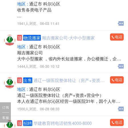
地区 :
通辽市 科尔沁区
收售各类电子产品
手机，电脑，平板，笔记本，数码产品，手机专卖，组
1941人浏览、
06-03 11:41
装电脑，监控安装，办公耗材，LED屏，回收置换
上门服务
电话
顶
物流搬家
顺吉搬家公司-大中小型搬家
欢迎来电：15560888853（微信同步）
地区 :
通辽市 科尔沁区
顺吉搬家公司
大中小型搬家 ，省内外长短途搬家，办公楼搬迁，企事
业单位搬迁，搬厂，门店搬家，超市商场搬家，出租拉
1444人浏览、
06-30 10:12
货 大型设备起重 ，吊装，吊运，专业抬钢琴，鱼缸搬
运，专业拆装家具，空调安装移机，上下楼搬运。
电话
顶
出售
通辽一级医院整体转让（房产+资质+营业中）
承接各种零活，装卸各种货物，通辽市，各区，各省 各
县，乡镇，出租拉货，运输各种货物，配有厢式货车，
地区 :
通辽市 科尔沁区
微型小汽车 三轮电动车， 居民生活等一系列服务。
通辽一级医院整体转让（房产+资质+营业中）
本人在通辽市科尔沁区经营一级医院31年，因个人年龄
价格不高，包您满意，专业的团队，职业的工人师傅竭
原因，不再担任法人，现将医院房产及经营权整体出
订阅
1500人浏览、
06-28 08:33
诚为您和家人服务！您的满意是顺吉搬家毕生的追求！
兑。
全心全意为家庭服务的专业团队，24小时为您服务！
客服
医院位置优越，位于新建大街批发城南门对面，临街位
电话
顶
招聘
华建教育聘电话销售4000-8000
置，客源稳定。