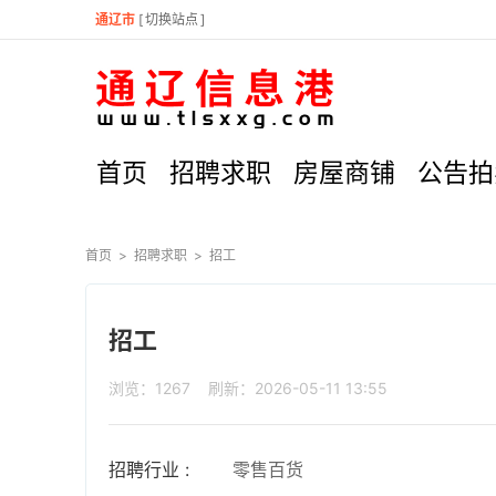
通辽市
[
切换站点
]
首页
招聘求职
房屋商铺
公告拍
首页
>
招聘求职
>
招工
招工
浏览：1267 刷新：2026-05-11 13:55
招聘行业 :
零售百货