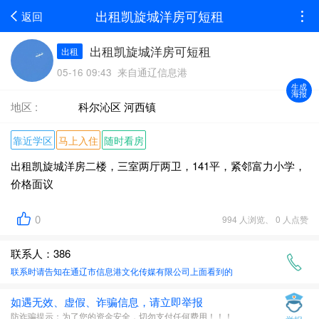
出租凯旋城洋房可短租
返回
出租凯旋城洋房可短租
出租
05-16 09:43 来自通辽信息港
生成
海报
地区 :
科尔沁区 河西镇
靠近学区
马上入住
随时看房
出租凯旋城洋房二楼，三室两厅两卫，141平，紧邻富力小学，
价格面议
0
994 人浏览、 0 人点赞
联系人：386
联系时请告知在
通辽市信息港文化传媒有限公司
上面看到的
如遇无效、虚假、诈骗信息，请立即举报
防诈骗提示：为了您的资金安全，切勿支付任何费用！！！