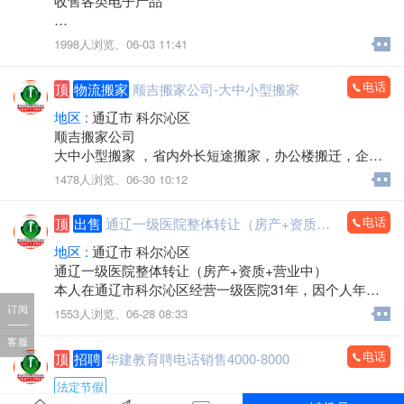
收售各类电子产品
手机，电脑，平板，笔记本，数码产品，手机专卖，组
1998人浏览、
06-03 11:41
装电脑，监控安装，办公耗材，LED屏，回收置换
上门服务
电话
顶
物流搬家
顺吉搬家公司-大中小型搬家
欢迎来电：15560888853（微信同步）
地区 :
通辽市 科尔沁区
顺吉搬家公司
大中小型搬家 ，省内外长短途搬家，办公楼搬迁，企事
业单位搬迁，搬厂，门店搬家，超市商场搬家，出租拉
1478人浏览、
06-30 10:12
货 大型设备起重 ，吊装，吊运，专业抬钢琴，鱼缸搬
运，专业拆装家具，空调安装移机，上下楼搬运。
电话
顶
出售
通辽一级医院整体转让（房产+资质+营业中）
承接各种零活，装卸各种货物，通辽市，各区，各省 各
县，乡镇，出租拉货，运输各种货物，配有厢式货车，
地区 :
通辽市 科尔沁区
微型小汽车 三轮电动车， 居民生活等一系列服务。
通辽一级医院整体转让（房产+资质+营业中）
本人在通辽市科尔沁区经营一级医院31年，因个人年龄
价格不高，包您满意，专业的团队，职业的工人师傅竭
原因，不再担任法人，现将医院房产及经营权整体出
订阅
1553人浏览、
06-28 08:33
诚为您和家人服务！您的满意是顺吉搬家毕生的追求！
兑。
全心全意为家庭服务的专业团队，24小时为您服务！
客服
医院位置优越，位于新建大街批发城南门对面，临街位
电话
顶
招聘
华建教育聘电话销售4000-8000
置，客源稳定。
联系电话：15771572345微信同步，可开发票
建筑面积：1-2楼700余平方米，地下室300余平方米，布
法定节假
局合理。