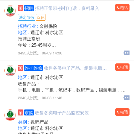
出售19-32显示器
电话
顶
招聘
招聘正常班-接打电话，资料录入
电话/微信：15248358227
法定节假
双休
招聘行业 :
金融保险
地区 :
通辽市 科尔沁区
招聘正常班
年龄：25-45周岁
工作时间：早八点半到晚五点
3493人浏览、
06-09 14:36
中午11点－2点休息，周六日双休，法定节假日休息。
工作内容：接打电话，资料录入，核对信息，服务咨
电话
顶
维护维修
收售各类电子产品、组装电脑，监控安装
询。
有无经验均可
地区 :
通辽市 科尔沁区
邮箱853118409@qq.com
收售产品：
微信同步
手机，电脑，平板，笔记本，数码产品，组装电脑，监
联系人电话：13190888778
控安装，办公耗材，回收置换，上门服务
2340人浏览、
06-03 11:48
电话：15560888853
电话
顶
求购
收售各类电子产品监控安装
类别 :
数码产品
地区 :
通辽市 科尔沁区