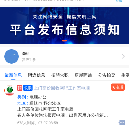
举报
386
发布1条
最新信息
附近信息
招聘求职
房屋商铺
公告拍卖
生
电话
顶
求购
上门高价回收网吧工作室电脑
类别 :
电脑办公
地区 :
通辽市 科尔沁区
上门高价回收网吧工作室电脑
各人各单位淘汰报废电脑，出售家用办公机箱
游 戏机箱，二手全新都有
678人浏览、
07-27 08:58
支持旧机器置换