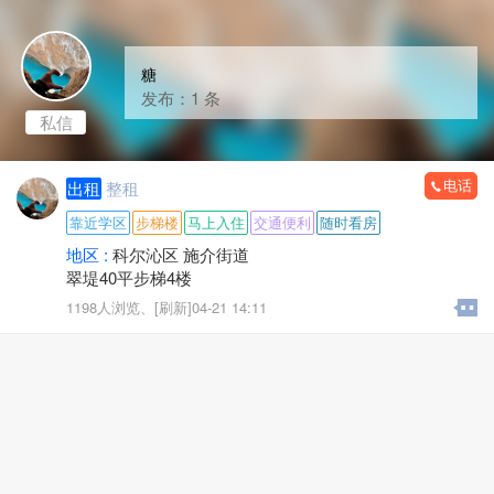
糖
发布：1 条
私信
电话
出租
整租
靠近学区
步梯楼
马上入住
交通便利
随时看房
地区 :
科尔沁区 施介街道
翠堤40平步梯4楼
1198人浏览、
[刷新]04-21 14:11