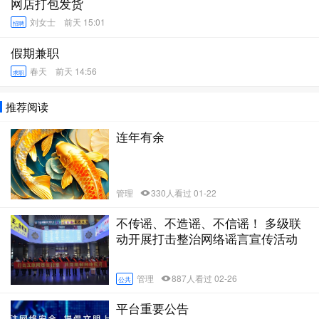
网店打包发货
刘女士
前天 15:01
招聘
假期兼职
春天
前天 14:56
求职
推荐阅读
连年有余
管理
330人看过 01-22
不传谣、不造谣、不信谣！ 多级联
动开展打击整治网络谣言宣传活动
管理
887人看过 02-26
公共
平台重要公告