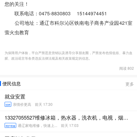
您的关注！
联系电话：0475-8830803 15144974451
公司地址：通辽市科尔沁区铁南电子商务产业园421室
萤火虫教育
为保障用户体验，平台严禁恶意营销以及诱导分享朋友圈，严禁发布色情低俗、暴力血
腥、政治谣言等各类违反法律法规及相关政策规定的信息。
阅读 802
便民信息
更多
就业安置
亲情价更高
前天 17:30
招聘
13327055527维修冰箱，热水器，洗衣机，电视，烟机
灶具
通辽家电维修，快速上...
前天 17:03
维护维修