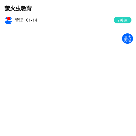
萤火虫教育
管理
01-14
+关注
生成
海报