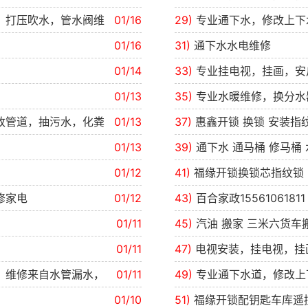
，打压吹水，管水阀维
01/16
29)
专业通下水，修改上下
01/16
31)
通下水水电维修
01/14
33)
专业挂电视，挂画，安
01/13
35)
专业水暖维修，换分水
改管道，抽污水，化粪
01/13
37)
惠鑫开锁 换锁 安装指
01/13
39)
通下水 通马桶 修马桶
01/12
41)
福缘开锁换锁芯指纹锁
修家电
01/12
43)
百合家政1556106181
01/11
45)
汽油 搬家 三米六货
01/11
47)
电视安装，挂电视，挂画
，维修来自水管漏水，
01/11
49)
专业通下水道，修改上
01/10
51)
福缘开锁配钥匙车库遥