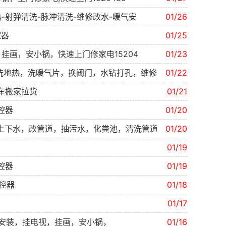
-射弹清洗-脉冲清洗-维修改水-暖气安
01/26
控器
01/25
挂画，安小锅，快速上门修家电15204
01/23
洗地热，洗暖气片，换阀门，水钻打孔，维修
01/22
车搬家拉货
01/21
控器
01/20
上下水，改管道，抽污水，化粪池，清洗管道
01/20
01/19
控器
01/19
控器
01/18
锁
01/17
安装，挂电视，挂画，安小锅，
01/16