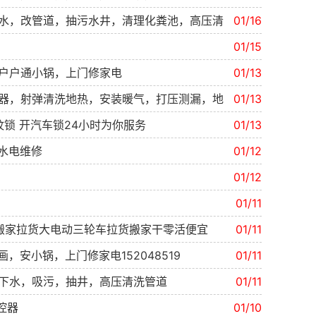
水，改管道，抽污水井，清理化粪池，高压清
01/16
01/15
户户通小锅，上门修家电
01/13
器，射弹清洗地热，安装暖气，打压测漏，地
01/13
纹锁 开汽车锁24小时为你服务
01/13
 水电维修
01/12
01/12
1
01/11
车搬家拉货大电动三轮车拉货搬家干零活便宜
01/11
，安小锅，上门修家电152048519
01/11
下水，吸污，抽井，高压清洗管道
01/11
控器
01/10