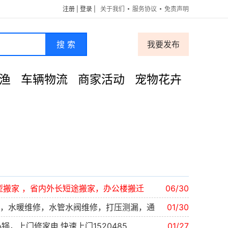
注册
|
登录
|
关于我们
服务协议
免责声明
搜 索
我要发布
渔
车辆物流
商家活动
宠物花卉
型搬家 ，省内外长短途搬家，办公楼搬迁
06/30
，水暖维修，水管水阀维修，打压测漏，通
01/30
，上门修家电,快速上门1520485
01/27