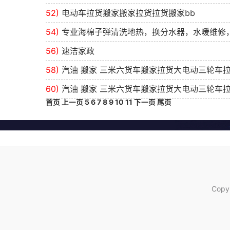
52)
电动车拉货搬家搬家拉货拉货搬家bb
54)
专业海棉子弹清洗地热，换分水器，水暖维修
56)
速洁家政
58)
汽油 搬家 三米六货车搬家拉货大电动三轮车
60)
汽油 搬家 三米六货车搬家拉货大电动三轮车
首页
上一页
5
6
7
8
9
10
11
下一页
尾页
Copy