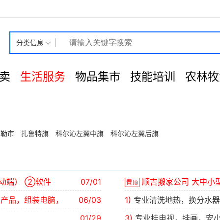
分类信息
卖
生活服务
物品集市
技能培训
农林牧
郭勒市
扎鲁特旗
科尔沁左翼中旗
科尔沁左翼后旗
动端） ②软件
07/01
顺吉搬家公司 大中小
置顶
码产品，组装电脑，
06/03
1)
专业清洗地热，换分水器
01/29
3)
专业挂电视，挂画，安小锅