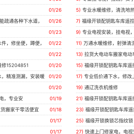
01/26
5)
专业水暖维修，清洗地热
能疏通各种下水道，
01/26
7)
福缘开锁配钥匙车库遥
01/23
9)
专业电视安装，挂电视，
水件，修坐便，蹲便，
01/22
11)
万通水暖维修，射弹清
01/22
13)
拉货大电动车搬家电动
5204851
01/20
15)
福缘开锁配钥匙车库遥
水，精准测漏，安装暖
01/20
17)
专业低价通下水，修改
01/20
19)
通辽洗衣机维修
家电，专业安
01/19
21)
福缘开锁配钥匙车库遥
拉货搬家干零活便宜
01/18
23)
福缘开锁配钥匙车库遥
01/17
25)
福缘开锁换锁芯指纹
01/17
27)
快速上门修家电，电视