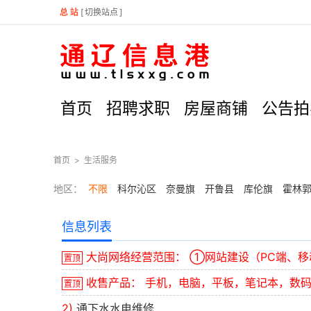
总 站
[
切换站点
]
首页
招聘求职
房屋商铺
公告拍
首页
>
生活服务
地区：
不限
科尔沁区
奈曼旗
开鲁县
库伦旗
霍林
信息列表
大尚网络经营范围： ①网站建设（PC端、移
置顶
收售产品： 手机，电脑，平板，笔记本，数
置顶
2)
通下水水电维修