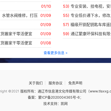
01/10
53)
专业安装、挂电视，安
，水管水阀维修，打压
01/09
55)
专业低价通下水，修改
01/09
57)
福缘开锁配钥匙车库遥
拉货搬家干零活便宜
01/09
59)
通辽蒙康环保科技有限
拉货搬家干零活便宜
01/08
查看更多信息 >
关于我们
|
服务协议
|
免责声明
right ©2021
版权所有：通辽市信息港文化传媒有限公司（www.tlsxxg.
备案：蒙ICP备2020004365号-6
；
技术支持：凯网