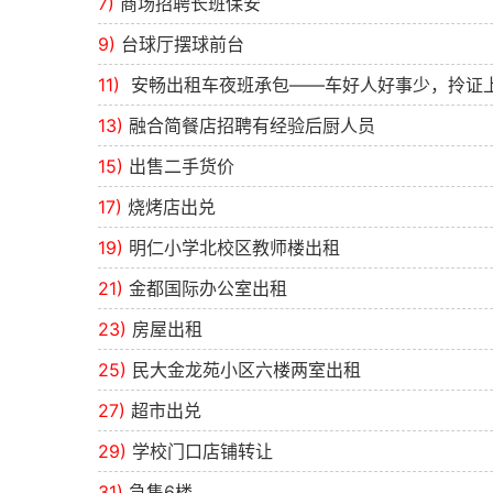
7)
商场招聘长班保安
9)
台球厅摆球前台
11)
安畅出租车夜班承包——车好人好事少，拎证
13)
融合简餐店招聘有经验后厨人员
15)
出售二手货价
17)
烧烤店出兑
19)
明仁小学北校区教师楼出租
21)
金都国际办公室出租
23)
房屋出租
25)
民大金龙苑小区六楼两室出租
27)
超市出兑
29)
学校门口店铺转让
31)
急售6楼