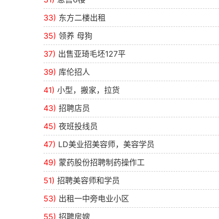
33)
东方二楼出租
35)
领养 母狗
37)
出售亚琦毛坯127平
39)
库伦招人
41)
小型，搬家，拉货
43)
招聘店员
45)
夜班投线员
47)
LD美业招美容师，美容学员
49)
蒙药股份招聘制药操作工
51)
招聘美容师和学员
53)
出租一中旁电业小区
55)
招聘房嫂