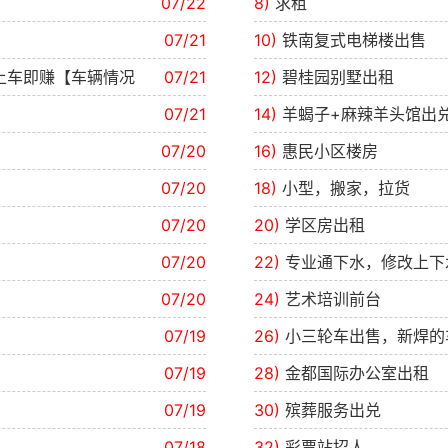
07/22
8)
求租
07/21
10)
铁南复式电梯楼出售
上车即赚【车辆情况
07/21
12)
碧桂园别墅出租
07/21
14)
羊蝎子+麻辣羊头馆出
07/20
16)
惠民小区楼房
07/20
18)
小型，搬家，拉货
07/20
20)
学区房出租
07/20
22)
专业通下水，修改上下
07/20
24)
艺术培训前台
07/19
26)
小三轮车出售，新焊的
07/19
28)
金都国际办公室出租
07/19
30)
殡葬服务出兑
07/18
32)
彩票站招人