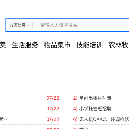
分类信息
卖
生活服务
物品集市
技能培训
农林牧
07/22
2)
单间出租月付费
07/22
4)
小学托管班招聘
荐就业
07/22
6)
无人机CAAC、装调检