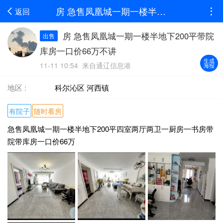
房 急售凤凰城一期一楼半地下200平带院库房一口价66万不讲
返回
房 急售凤凰城一期一楼半地下200平带院
出售
库房一口价66万不讲
生成
11-11 10:54 来自通辽信息港
海报
地区 :
科尔沁区 河西镇
有院子
随时看房
急售凤凰城一期一楼半地下200平四室两厅两卫一厨房一书房带
院带库房一口价66万