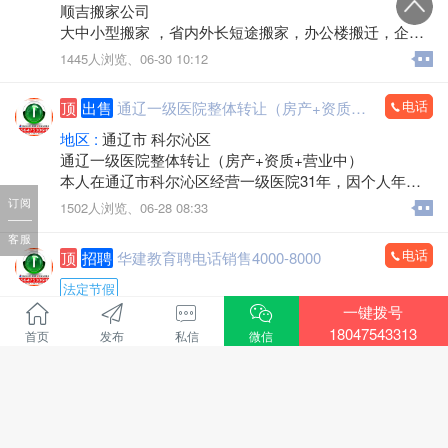
顺吉搬家公司
大中小型搬家 ，省内外长短途搬家，办公楼搬迁，企事
业单位搬迁，搬厂，门店搬家，超市商场搬家，出租拉
1445人浏览、
06-30 10:12
货 大型设备起重 ，吊装，吊运，专业抬钢琴，鱼缸搬
运，专业拆装家具，空调安装移机，上下楼搬运。
电话
顶
出售
通辽一级医院整体转让（房产+资质+营业中）
承接各种零活，装卸各种货物，通辽市，各区，各省 各
县，乡镇，出租拉货，运输各种货物，配有厢式货车，
地区 :
通辽市 科尔沁区
微型小汽车 三轮电动车， 居民生活等一系列服务。
通辽一级医院整体转让（房产+资质+营业中）
本人在通辽市科尔沁区经营一级医院31年，因个人年龄
价格不高，包您满意，专业的团队，职业的工人师傅竭
原因，不再担任法人，现将医院房产及经营权整体出
订阅
1502人浏览、
06-28 08:33
诚为您和家人服务！您的满意是顺吉搬家毕生的追求！
兑。
全心全意为家庭服务的专业团队，24小时为您服务！
客服
医院位置优越，位于新建大街批发城南门对面，临街位
电话
顶
招聘
华建教育聘电话销售4000-8000
置，客源稳定。
联系电话：15771572345微信同步，可开发票
建筑面积：1-2楼700余平方米，地下室300余平方米，布
法定节假
局合理。
一键拨号
招聘行业 :
教育培训
医院资质齐全，各类证件有效，目前正常营业，现金流
18047543313
首页
发布
私信
微信
地区 :
通辽市 科尔沁区
充裕，持续盈利，口碑良好，老客户稳定。
招聘电话销售4000-8000
转让包含：房产+一级医院资质+现有运营业务，接手即
华建教育招聘：
可正常经营，可协助办理法人变更及相关手续。
负责线上、线下课程的销售和服务
1749人浏览、
06-09 09:08
诚意转让，价格面议，中介、非诚勿扰。
主营项目：
看房考察电话：13847526633
执业兽医师、执业药师、二级建造师、中专、大专和本