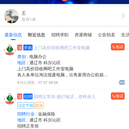
王
发布1条
最新信息
附近信息
招聘求职
房屋商铺
公告拍卖
生
电话
顶
求购
上门高价回收网吧工作室电脑
类别 :
电脑办公
地区 :
通辽市 科尔沁区
上门高价回收网吧工作室电脑
各人各单位淘汰报废电脑，出售家用办公机箱
游 戏机箱，二手全新都有
614人浏览、
07-27 08:58
支持旧机器置换
出售19-32显示器
电话
顶
招聘
招聘正常班-接打电话，资料录入
电话/微信：15248358227
法定节假
双休
招聘行业 :
金融保险
地区 :
通辽市 科尔沁区
招聘正常班