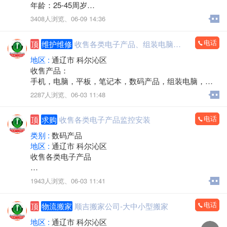
年龄：25-45周岁
工作时间：早八点半到晚五点
3408人浏览、
06-09 14:36
中午11点－2点休息，周六日双休，法定节假日休息。
工作内容：接打电话，资料录入，核对信息，服务咨
电话
顶
维护维修
收售各类电子产品、组装电脑，监控安装
询。
有无经验均可
地区 :
通辽市 科尔沁区
邮箱853118409@qq.com
收售产品：
微信同步
手机，电脑，平板，笔记本，数码产品，组装电脑，监
联系人电话：13190888778
控安装，办公耗材，回收置换，上门服务
2287人浏览、
06-03 11:48
电话：15560888853
电话
顶
求购
收售各类电子产品监控安装
类别 :
数码产品
地区 :
通辽市 科尔沁区
收售各类电子产品
手机，电脑，平板，笔记本，数码产品，手机专卖，组
1943人浏览、
06-03 11:41
装电脑，监控安装，办公耗材，LED屏，回收置换
上门服务
电话
顶
物流搬家
顺吉搬家公司-大中小型搬家
欢迎来电：15560888853（微信同步）
地区 :
通辽市 科尔沁区