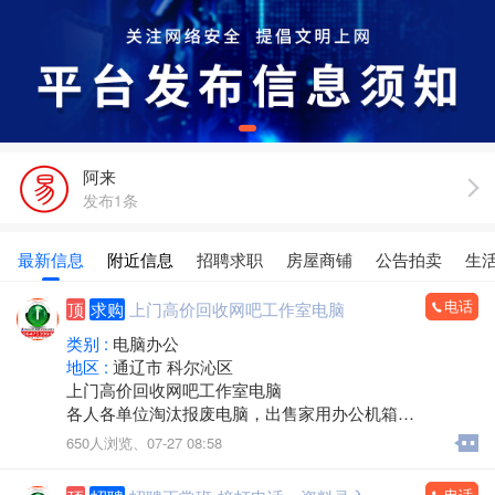
阿来
发布1条
最新信息
附近信息
招聘求职
房屋商铺
公告拍卖
生
电话
顶
求购
上门高价回收网吧工作室电脑
类别 :
电脑办公
地区 :
通辽市 科尔沁区
上门高价回收网吧工作室电脑
各人各单位淘汰报废电脑，出售家用办公机箱
游 戏机箱，二手全新都有
650人浏览、
07-27 08:58
支持旧机器置换
出售19-32显示器
电话