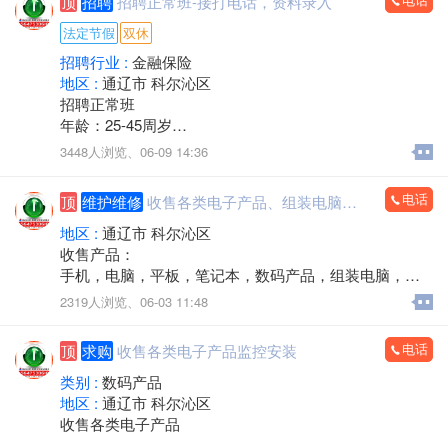
顶
招聘
招聘正常班-接打电话，资料录入
电话/微信：15248358227
法定节假
双休
招聘行业 :
金融保险
地区 :
通辽市 科尔沁区
招聘正常班
年龄：25-45周岁
工作时间：早八点半到晚五点
3448人浏览、
06-09 14:36
中午11点－2点休息，周六日双休，法定节假日休息。
工作内容：接打电话，资料录入，核对信息，服务咨
电话
顶
维护维修
收售各类电子产品、组装电脑，监控安装
询。
有无经验均可
地区 :
通辽市 科尔沁区
邮箱853118409@qq.com
收售产品：
微信同步
手机，电脑，平板，笔记本，数码产品，组装电脑，监
联系人电话：13190888778
控安装，办公耗材，回收置换，上门服务
2319人浏览、
06-03 11:48
电话：15560888853
电话
顶
求购
收售各类电子产品监控安装
类别 :
数码产品
地区 :
通辽市 科尔沁区
收售各类电子产品