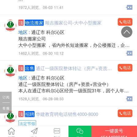
手机，电脑，平板，笔记本，数码产品，手机专卖，组
1972人浏览、
06-03 11:41
装电脑，监控安装，办公耗材，LED屏，回收置换
上门服务
电话
顶
物流搬家
顺吉搬家公司-大中小型搬家
欢迎来电：15560888853（微信同步）
地区 :
通辽市 科尔沁区
顺吉搬家公司
大中小型搬家 ，省内外长短途搬家，办公楼搬迁，企事
业单位搬迁，搬厂，门店搬家，超市商场搬家，出租拉
1462人浏览、
06-30 10:12
货 大型设备起重 ，吊装，吊运，专业抬钢琴，鱼缸搬
运，专业拆装家具，空调安装移机，上下楼搬运。
电话
顶
出售
通辽一级医院整体转让（房产+资质+营业中）
承接各种零活，装卸各种货物，通辽市，各区，各省 各
县，乡镇，出租拉货，运输各种货物，配有厢式货车，
地区 :
通辽市 科尔沁区
微型小汽车 三轮电动车， 居民生活等一系列服务。
通辽一级医院整体转让（房产+资质+营业中）
本人在通辽市科尔沁区经营一级医院31年，因个人年龄
价格不高，包您满意，专业的团队，职业的工人师傅竭
原因，不再担任法人，现将医院房产及经营权整体出
订阅
1528人浏览、
06-28 08:33
诚为您和家人服务！您的满意是顺吉搬家毕生的追求！
兑。
全心全意为家庭服务的专业团队，24小时为您服务！
客服
医院位置优越，位于新建大街批发城南门对面，临街位
电话
顶
招聘
华建教育聘电话销售4000-8000
置，客源稳定。
联系电话：15771572345微信同步，可开发票
建筑面积：1-2楼700余平方米，地下室300余平方米，布
法定节假
局合理。
一键拨号
招聘行业 :
教育培训
医院资质齐全，各类证件有效，目前正常营业，现金流