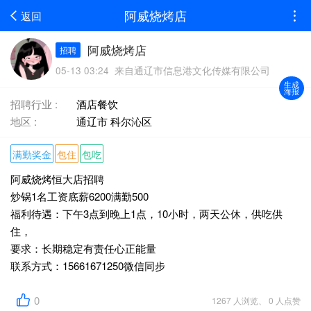
阿威烧烤店
返回
阿威烧烤店
招聘
05-13 03:24 来自通辽市信息港文化传媒有限公司
生成
海报
招聘行业 :
酒店餐饮
地区 :
通辽市 科尔沁区
满勤奖金
包住
包吃
阿威烧烤恒大店招聘
炒锅1名工资底薪6200满勤500
福利待遇：下午3点到晚上1点，10小时，两天公休，供吃供
住，
要求：长期稳定有责任心正能量
联系方式：15661671250微信同步
0
1267 人浏览、 0 人点赞