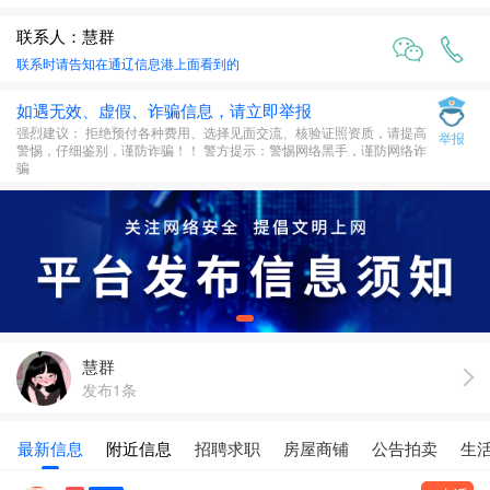
联系人：慧群
联系时请告知在
通辽信息港
上面看到的
如遇无效、虚假、诈骗信息，请立即举报
强烈建议： 拒绝预付各种费用、选择见面交流、核验证照资质，请提高
举报
警惕，仔细鉴别，谨防诈骗！！ 警方提示：警惕网络黑手，谨防网络诈
骗
慧群
发布1条
最新信息
附近信息
招聘求职
房屋商铺
公告拍卖
生