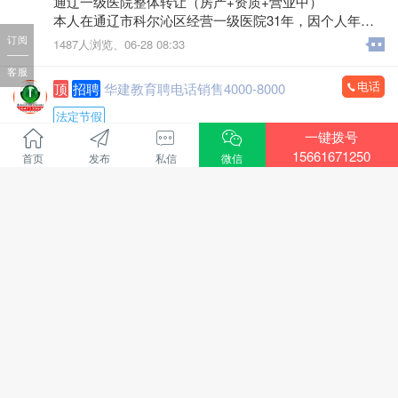
通辽一级医院整体转让（房产+资质+营业中）
本人在通辽市科尔沁区经营一级医院31年，因个人年龄
价格不高，包您满意，专业的团队，职业的工人师傅竭
原因，不再担任法人，现将医院房产及经营权整体出
订阅
1487人浏览、
06-28 08:33
诚为您和家人服务！您的满意是顺吉搬家毕生的追求！
兑。
全心全意为家庭服务的专业团队，24小时为您服务！
客服
医院位置优越，位于新建大街批发城南门对面，临街位
电话
顶
招聘
华建教育聘电话销售4000-8000
置，客源稳定。
联系电话：15771572345微信同步，可开发票
建筑面积：1-2楼700余平方米，地下室300余平方米，布
法定节假
局合理。
一键拨号
招聘行业 :
教育培训
医院资质齐全，各类证件有效，目前正常营业，现金流
15661671250
首页
发布
私信
微信
地区 :
通辽市 科尔沁区
充裕，持续盈利，口碑良好，老客户稳定。
招聘电话销售4000-8000
转让包含：房产+一级医院资质+现有运营业务，接手即
华建教育招聘：
可正常经营，可协助办理法人变更及相关手续。
负责线上、线下课程的销售和服务
1736人浏览、
06-09 09:08
诚意转让，价格面议，中介、非诚勿扰。
主营项目：
看房考察电话：13847526633
执业兽医师、执业药师、二级建造师、中专、大专和本
电话
顶
招聘
鹏通物业招聘3000+
科学历提升
有无经验都可，有销冠老师带
招聘行业 :
其他
上班时间：
地区 :
通辽市 科尔沁区
8点30-12点，下午2点30-6点
鹏通物业招聘
每周休息一天
工程维修2人，精通水暖电，有在物业工作的经验，吃苦
法定节假日休息
耐劳，年龄58周岁以下，带证。
2129人浏览、
06-09 09:10
过年半个月休息
工作地点：奥体中心南侧鹏通花园二期。