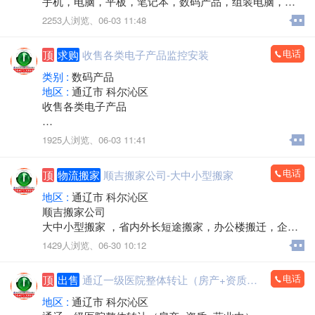
手机，电脑，平板，笔记本，数码产品，组装电脑，监
联系人电话：13190888778
控安装，办公耗材，回收置换，上门服务
2253人浏览、
06-03 11:48
电话：15560888853
电话
顶
求购
收售各类电子产品监控安装
类别 :
数码产品
地区 :
通辽市 科尔沁区
收售各类电子产品
手机，电脑，平板，笔记本，数码产品，手机专卖，组
1925人浏览、
06-03 11:41
装电脑，监控安装，办公耗材，LED屏，回收置换
上门服务
电话
顶
物流搬家
顺吉搬家公司-大中小型搬家
欢迎来电：15560888853（微信同步）
地区 :
通辽市 科尔沁区
顺吉搬家公司
大中小型搬家 ，省内外长短途搬家，办公楼搬迁，企事
业单位搬迁，搬厂，门店搬家，超市商场搬家，出租拉
1429人浏览、
06-30 10:12
货 大型设备起重 ，吊装，吊运，专业抬钢琴，鱼缸搬
运，专业拆装家具，空调安装移机，上下楼搬运。
电话
顶
出售
通辽一级医院整体转让（房产+资质+营业中）
承接各种零活，装卸各种货物，通辽市，各区，各省 各
县，乡镇，出租拉货，运输各种货物，配有厢式货车，
地区 :
通辽市 科尔沁区
微型小汽车 三轮电动车， 居民生活等一系列服务。