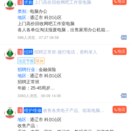
电话
顶
求购
上门高价回收网吧工作室电脑
类别 :
电脑办公
地区 :
通辽市 科尔沁区
上门高价回收网吧工作室电脑
各人各单位淘汰报废电脑，出售家用办公机箱
游 戏机箱，二手全新都有
586人浏览、
07-27 08:58
支持旧机器置换
出售19-32显示器
电话
顶
招聘
招聘正常班-接打电话，资料录入
电话/微信：15248358227
法定节假
双休
招聘行业 :
金融保险
地区 :
通辽市 科尔沁区
招聘正常班
年龄：25-45周岁
工作时间：早八点半到晚五点
3363人浏览、
06-09 14:36
中午11点－2点休息，周六日双休，法定节假日休息。
工作内容：接打电话，资料录入，核对信息，服务咨
电话
顶
维护维修
收售各类电子产品、组装电脑，监控安装
询。
有无经验均可
地区 :
通辽市 科尔沁区
邮箱853118409@qq.com
收售产品：
微信同步