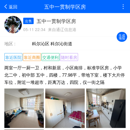
五中一贯制学区房
返回
五中一贯制学区房
出售
05-11 22:34 来自通辽信息港
生成
海报
地区 :
科尔沁区 科尔沁街道
靠近医院
靠近商圈
交通便利
随时看房
两室一厅一厨一卫，村和新居，小区南排，标准学区房，小学
北二中，初中部 五中，四楼，77.98平，带地下室，楼下大片停
车位，附近一堆超市，距离万达，四院，仅一街之隔