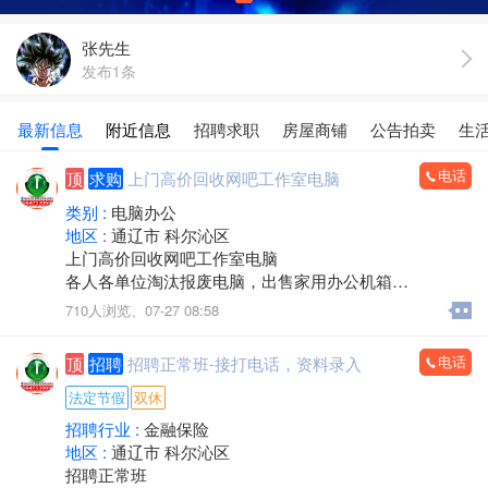
张先生
发布1条
最新信息
附近信息
招聘求职
房屋商铺
公告拍卖
生
电话
顶
求购
上门高价回收网吧工作室电脑
类别 :
电脑办公
地区 :
通辽市 科尔沁区
上门高价回收网吧工作室电脑
各人各单位淘汰报废电脑，出售家用办公机箱
游 戏机箱，二手全新都有
710人浏览、
07-27 08:58
支持旧机器置换
出售19-32显示器
电话
顶
招聘
招聘正常班-接打电话，资料录入
电话/微信：15248358227
法定节假
双休
招聘行业 :
金融保险
地区 :
通辽市 科尔沁区
招聘正常班