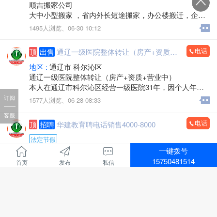
顺吉搬家公司
大中小型搬家 ，省内外长短途搬家，办公楼搬迁，企事
业单位搬迁，搬厂，门店搬家，超市商场搬家，出租拉
1495人浏览、
06-30 10:12
货 大型设备起重 ，吊装，吊运，专业抬钢琴，鱼缸搬
运，专业拆装家具，空调安装移机，上下楼搬运。
电话
顶
出售
通辽一级医院整体转让（房产+资质+营业中）
承接各种零活，装卸各种货物，通辽市，各区，各省 各
县，乡镇，出租拉货，运输各种货物，配有厢式货车，
地区 :
通辽市 科尔沁区
微型小汽车 三轮电动车， 居民生活等一系列服务。
通辽一级医院整体转让（房产+资质+营业中）
本人在通辽市科尔沁区经营一级医院31年，因个人年龄
价格不高，包您满意，专业的团队，职业的工人师傅竭
原因，不再担任法人，现将医院房产及经营权整体出
订阅
1577人浏览、
06-28 08:33
诚为您和家人服务！您的满意是顺吉搬家毕生的追求！
兑。
全心全意为家庭服务的专业团队，24小时为您服务！
客服
医院位置优越，位于新建大街批发城南门对面，临街位
电话
顶
招聘
华建教育聘电话销售4000-8000
置，客源稳定。
联系电话：15771572345微信同步，可开发票
建筑面积：1-2楼700余平方米，地下室300余平方米，布
法定节假
局合理。
一键拨号
招聘行业 :
教育培训
医院资质齐全，各类证件有效，目前正常营业，现金流
15750481514
首页
发布
私信
地区 :
通辽市 科尔沁区
充裕，持续盈利，口碑良好，老客户稳定。
招聘电话销售4000-8000
转让包含：房产+一级医院资质+现有运营业务，接手即
华建教育招聘：
可正常经营，可协助办理法人变更及相关手续。
负责线上、线下课程的销售和服务
1794人浏览、
06-09 09:08
诚意转让，价格面议，中介、非诚勿扰。
主营项目：
看房考察电话：13847526633
执业兽医师、执业药师、二级建造师、中专、大专和本