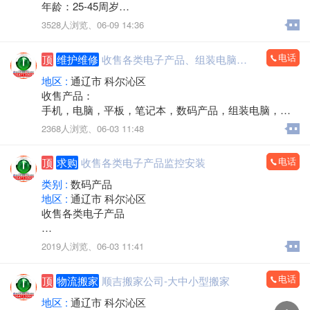
年龄：25-45周岁
工作时间：早八点半到晚五点
3528人浏览、
06-09 14:36
中午11点－2点休息，周六日双休，法定节假日休息。
工作内容：接打电话，资料录入，核对信息，服务咨
电话
顶
维护维修
收售各类电子产品、组装电脑，监控安装
询。
有无经验均可
地区 :
通辽市 科尔沁区
邮箱853118409@qq.com
收售产品：
微信同步
手机，电脑，平板，笔记本，数码产品，组装电脑，监
联系人电话：13190888778
控安装，办公耗材，回收置换，上门服务
2368人浏览、
06-03 11:48
电话：15560888853
电话
顶
求购
收售各类电子产品监控安装
类别 :
数码产品
地区 :
通辽市 科尔沁区
收售各类电子产品
手机，电脑，平板，笔记本，数码产品，手机专卖，组
2019人浏览、
06-03 11:41
装电脑，监控安装，办公耗材，LED屏，回收置换
上门服务
电话
顶
物流搬家
顺吉搬家公司-大中小型搬家
欢迎来电：15560888853（微信同步）
地区 :
通辽市 科尔沁区