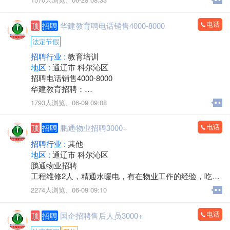
诚为您和家人服务！您的满意是顺吉搬家毕生的追求！
兑。
全心全意为家庭服务的专业团队，24小时为您服务！
医院位置优越，位于新建大街批发城南门对面，临街位
电话
顶
招聘
华建教育聘电话销售4000-8000
置，客源稳定。
联系电话：15771572345微信同步，可开发票
建筑面积：1-2楼700余平方米，地下室300余平方米，布
法定节假
局合理。
招聘行业 :
教育培训
医院资质齐全，各类证件有效，目前正常营业，现金流
地区 :
通辽市 科尔沁区
充裕，持续盈利，口碑良好，老客户稳定。
招聘电话销售4000-8000
转让包含：房产+一级医院资质+现有运营业务，接手即
华建教育招聘：
可正常经营，可协助办理法人变更及相关手续。
负责线上、线下课程的销售和服务
1793人浏览、
06-09 09:08
诚意转让，价格面议，中介、非诚勿扰。
主营项目：
看房考察电话：13847526633
执业兽医师、执业药师、二级建造师、中专、大专和本
电话
顶
招聘
鹏通物业招聘3000+
科学历提升
有无经验都可，有销冠老师带
招聘行业 :
其他
上班时间：
地区 :
通辽市 科尔沁区
8点30-12点，下午2点30-6点
鹏通物业招聘
每周休息一天
工程维修2人，精通水暖电，有在物业工作的经验，吃苦
法定节假日休息
耐劳，年龄58周岁以下，带证。
2274人浏览、
06-09 09:10
过年半个月休息
工作地点：奥体中心南侧鹏通花园二期。
待遇：保底+绩效提成+团队提成+个人分成+各种福利、
工资待遇：3000-4000元四天公休，节假日串休。
电话
顶
招聘
国企招聘售后人员3000+
年收入5-8万左右
联系电话：15334921717
电话微信同号：18947357031张老师(如需咨询，请在上