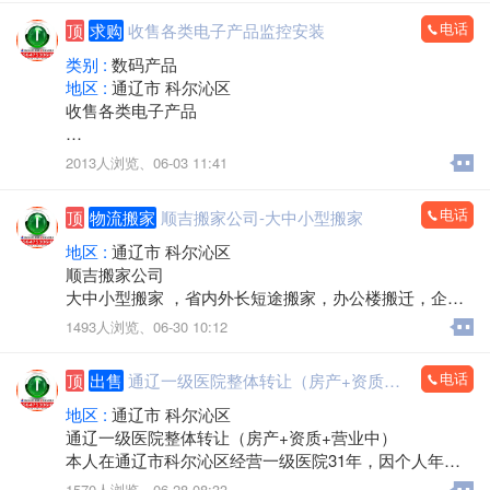
电话
顶
求购
收售各类电子产品监控安装
类别 :
数码产品
地区 :
通辽市 科尔沁区
收售各类电子产品
手机，电脑，平板，笔记本，数码产品，手机专卖，组
2013人浏览、
06-03 11:41
装电脑，监控安装，办公耗材，LED屏，回收置换
上门服务
电话
顶
物流搬家
顺吉搬家公司-大中小型搬家
欢迎来电：15560888853（微信同步）
地区 :
通辽市 科尔沁区
顺吉搬家公司
大中小型搬家 ，省内外长短途搬家，办公楼搬迁，企事
业单位搬迁，搬厂，门店搬家，超市商场搬家，出租拉
1493人浏览、
06-30 10:12
货 大型设备起重 ，吊装，吊运，专业抬钢琴，鱼缸搬
运，专业拆装家具，空调安装移机，上下楼搬运。
电话
顶
出售
通辽一级医院整体转让（房产+资质+营业中）
承接各种零活，装卸各种货物，通辽市，各区，各省 各
县，乡镇，出租拉货，运输各种货物，配有厢式货车，
地区 :
通辽市 科尔沁区
微型小汽车 三轮电动车， 居民生活等一系列服务。
通辽一级医院整体转让（房产+资质+营业中）
本人在通辽市科尔沁区经营一级医院31年，因个人年龄
价格不高，包您满意，专业的团队，职业的工人师傅竭
原因，不再担任法人，现将医院房产及经营权整体出
1570人浏览、
06-28 08:33