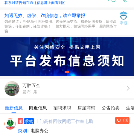
联系时请告知在
通辽信息港
上面看到的
如遇无效、虚假、诈骗信息，请立即举报
强烈建议： 拒绝预付各种费用、选择见面交流、核验证照资质，请提高
举报
警惕，仔细鉴别，谨防诈骗！！ 警方提示：警惕网络黑手，谨防网络诈
骗
万胜五金
发布1条
最新信息
附近信息
招聘求职
房屋商铺
公告拍卖
生
电话
顶
求购
上门高价回收网吧工作室电脑
类别 :
电脑办公