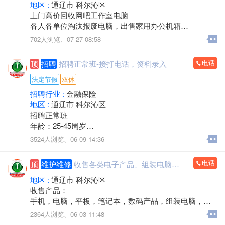
地区 :
通辽市 科尔沁区
上门高价回收网吧工作室电脑
各人各单位淘汰报废电脑，出售家用办公机箱
游 戏机箱，二手全新都有
702人浏览、
07-27 08:58
支持旧机器置换
出售19-32显示器
电话
顶
招聘
招聘正常班-接打电话，资料录入
电话/微信：15248358227
法定节假
双休
招聘行业 :
金融保险
地区 :
通辽市 科尔沁区
招聘正常班
年龄：25-45周岁
工作时间：早八点半到晚五点
3524人浏览、
06-09 14:36
中午11点－2点休息，周六日双休，法定节假日休息。
工作内容：接打电话，资料录入，核对信息，服务咨
电话
顶
维护维修
收售各类电子产品、组装电脑，监控安装
询。
有无经验均可
地区 :
通辽市 科尔沁区
邮箱853118409@qq.com
收售产品：
微信同步
手机，电脑，平板，笔记本，数码产品，组装电脑，监
联系人电话：13190888778
控安装，办公耗材，回收置换，上门服务
2364人浏览、
06-03 11:48
电话：15560888853