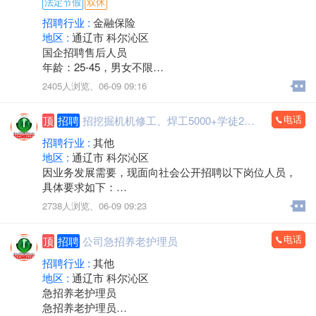
法定节假
双休
班时间拨打)
招聘行业 :
金融保险
华建教育
地区 :
通辽市 科尔沁区
国企招聘售后人员
年龄：25-45，男女不限
工作内容：信息整理，负责打回访电话，工作简单自
2405人浏览、
06-09 09:16
由，提供培训。
薪资待遇：半天班，早8.30至10.30，周六日双休，节假
电话
顶
招聘
招挖掘机机修工、焊工5000+学徒2000
日休。 保底3000+服务津贴。
联系人：靳经理15547555921
招聘行业 :
其他
地区 :
通辽市 科尔沁区
因业务发展需要，现面向社会公开招聘以下岗位人员，
具体要求如下：
一、招聘岗位及岗位职责
2738人浏览、
06-09 09:23
挖掘机修理工
负责挖掘机发动机、液压系统检修，液压管路更换等维
电话
顶
招聘
公司急招养老护理员
修工作；熟悉电路者录用。
挖掘机电焊工
招聘行业 :
其他
负责挖掘机四轮一带维修、大臂及挖斗焊接加工，可制
地区 :
通辽市 科尔沁区
作挖掘机挖斗及各类属具。
急招养老护理员
挖掘机学徒工
急招养老护理员