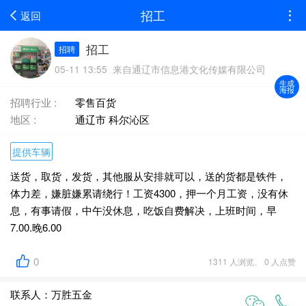
招工
返回
招工
招聘
05-11 13:55 来自通辽市信息港文化传媒有限公司
生成
海报
招聘行业 :
零售百货
地区 :
通辽市 科尔沁区
提供车辆
送货，取货，发货，其他服从安排就可以，送的货都是铁件，
体力差，嫌脏嫌累请绕行！工资4300，押一个月工资，没有休
息，有事请假，中午没休息，吃饭自费解决，上班时间，早
7.00.晚6.00
0
1311 人浏览、 0 人点赞
联系人：万胜五金