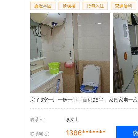
靠近学区
步梯楼
拎包入住
交通便利
房子3室一厅一厨一卫，面积95平，家具家电一
联系人：
李女士
1366*******
联系电话：