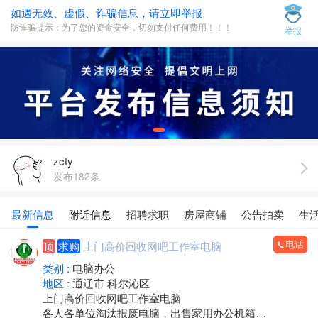
如遇无效、虚假、诈骗信息，请立即举报
防诈骗提示：为了您的资金安全，切勿支付任何费用！！！
举报
zcty
发布182条
最新信息
附近信息
招聘求职
房屋商铺
公告拍卖
生
电话
顶
求购
上门高价回收网吧工作室电脑
类别 :
电脑办公
地区 :
通辽市 科尔沁区
上门高价回收网吧工作室电脑
各人各单位淘汰报废电脑，出售家用办公机箱