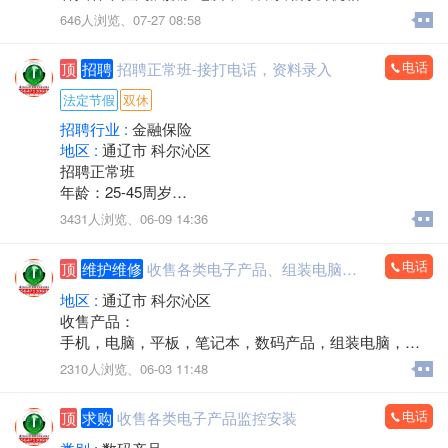
游 戏机箱，二手全新都有
646人浏览、
07-27 08:58
支持旧机器置换
出售19-32显示器
电话
顶
招聘
招聘正常班-接打电话，资料录入
电话/微信：15248358227
法定节假
双休
招聘行业 :
金融保险
地区 :
通辽市 科尔沁区
招聘正常班
年龄：25-45周岁
工作时间：早八点半到晚五点
3431人浏览、
06-09 14:36
中午11点－2点休息，周六日双休，法定节假日休息。
工作内容：接打电话，资料录入，核对信息，服务咨
电话
顶
维护维修
收售各类电子产品、组装电脑，监控安装
询。
有无经验均可
地区 :
通辽市 科尔沁区
邮箱853118409@qq.com
收售产品：
微信同步
手机，电脑，平板，笔记本，数码产品，组装电脑，监
联系人电话：13190888778
控安装，办公耗材，回收置换，上门服务
2310人浏览、
06-03 11:48
电话：15560888853
电话
顶
求购
收售各类电子产品监控安装