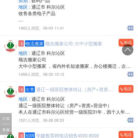
类别 :
数码产品
地区 :
通辽市 科尔沁区
收售各类电子产品
手机，电脑，平板，笔记本，数码产品，手机专卖，组
1963人浏览、
06-03 11:41
装电脑，监控安装，办公耗材，LED屏，回收置换
上门服务
电话
顶
物流搬家
顺吉搬家公司-大中小型搬家
欢迎来电：15560888853（微信同步）
地区 :
通辽市 科尔沁区
顺吉搬家公司
大中小型搬家 ，省内外长短途搬家，办公楼搬迁，企事
业单位搬迁，搬厂，门店搬家，超市商场搬家，出租拉
1459人浏览、
06-30 10:12
货 大型设备起重 ，吊装，吊运，专业抬钢琴，鱼缸搬
运，专业拆装家具，空调安装移机，上下楼搬运。
电话
顶
出售
通辽一级医院整体转让（房产+资质+营业中）
承接各种零活，装卸各种货物，通辽市，各区，各省 各
县，乡镇，出租拉货，运输各种货物，配有厢式货车，
地区 :
通辽市 科尔沁区
微型小汽车 三轮电动车， 居民生活等一系列服务。
通辽一级医院整体转让（房产+资质+营业中）
本人在通辽市科尔沁区经营一级医院31年，因个人年龄
价格不高，包您满意，专业的团队，职业的工人师傅竭
原因，不再担任法人，现将医院房产及经营权整体出
订阅
1521人浏览、
06-28 08:33
诚为您和家人服务！您的满意是顺吉搬家毕生的追求！
兑。
全心全意为家庭服务的专业团队，24小时为您服务！
客服
医院位置优越，位于新建大街批发城南门对面，临街位
电话
顶
招聘
华建教育聘电话销售4000-8000
置，客源稳定。