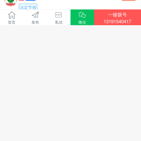
联系电话：15771572345微信同步，可开发票
建筑面积：1-2楼700余平方米，地下室300余平方米，布
法定节假
局合理。
一键拨号
招聘行业 :
教育培训
医院资质齐全，各类证件有效，目前正常营业，现金流
13191540417
首页
发布
私信
微信
地区 :
通辽市 科尔沁区
充裕，持续盈利，口碑良好，老客户稳定。
招聘电话销售4000-8000
转让包含：房产+一级医院资质+现有运营业务，接手即
华建教育招聘：
可正常经营，可协助办理法人变更及相关手续。
负责线上、线下课程的销售和服务
1755人浏览、
06-09 09:08
诚意转让，价格面议，中介、非诚勿扰。
主营项目：
看房考察电话：13847526633
执业兽医师、执业药师、二级建造师、中专、大专和本
电话
顶
招聘
鹏通物业招聘3000+
科学历提升
有无经验都可，有销冠老师带
招聘行业 :
其他
上班时间：
地区 :
通辽市 科尔沁区
8点30-12点，下午2点30-6点
鹏通物业招聘
每周休息一天
工程维修2人，精通水暖电，有在物业工作的经验，吃苦
法定节假日休息
耐劳，年龄58周岁以下，带证。
2189人浏览、
06-09 09:10
过年半个月休息
工作地点：奥体中心南侧鹏通花园二期。
待遇：保底+绩效提成+团队提成+个人分成+各种福利、
工资待遇：3000-4000元四天公休，节假日串休。
电话
顶
招聘
国企招聘售后人员3000+
年收入5-8万左右
联系电话：15334921717
电话微信同号：18947357031张老师(如需咨询，请在上
法定节假
双休
班时间拨打)
招聘行业 :
金融保险
华建教育
地区 :
通辽市 科尔沁区