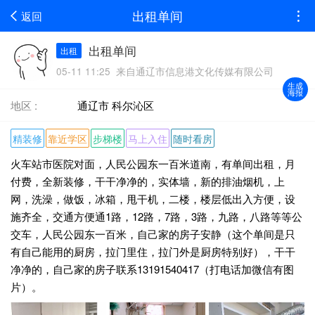
出租单间
返回
出租单间
出租
05-11 11:25 来自通辽市信息港文化传媒有限公司
生成
海报
地区 :
通辽市 科尔沁区
精装修
靠近学区
步梯楼
马上入住
随时看房
火车站市医院对面，人民公园东一百米道南，有单间出租，月
付费，全新装修，干干净净的，实体墙，新的排油烟机，上
网，洗澡，做饭，冰箱，甩干机，二楼，楼层低出入方便，设
施齐全，交通方便通1路，12路，7路，3路，九路，八路等等公
交车，人民公园东一百米，自己家的房子安静（这个单间是只
有自己能用的厨房，拉门里住，拉门外是厨房特别好），干干
净净的，自己家的房子联系13191540417（打电话加微信有图
片）。