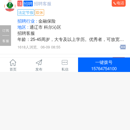
电话
顶
招聘
招聘客服
挖掘机修理工：薪资面议。
挖掘机电焊工：5000–7000 元。
法定节假
双休
挖掘机学徒工：2000元起，工资随着技术提高可调整。
招聘行业 :
金融保险
四、工作信息
地区 :
通辽市 科尔沁区
工作地点：民航路。
订阅
招聘客服
工作时间：早 7:00–晚 6:00，午休 1 小时。
年龄：25-45周岁，大专及以上学历。优秀者，可放宽条
有意者可直接联系洽谈。
客服
件。
1618人浏览、
06-09 08:55
联系人杨总：13171111729
工作时间：早八点半到晚五点，中午休息，周六日双
休，法定节假日休息。
电话
顶
招聘
招聘小时工
一键拨号
工作内容：接打电话，核对信息，服务咨询。
15764754100
首页
发布
私信
待遇优厚！
招聘行业 :
金融保险
联系电话：13347052131（微信同步）
地区 :
通辽市 科尔沁区
招聘小时工
男女不限，年龄30-50岁。
上午时间，高中或大专以上学历！
1370人浏览、
06-09 08:58
电话：15547593259
电话
顶
网络建设
大尚网站建设-软件开发-网站制作
地区 :
通辽市 科尔沁区
大尚网络经营范围：