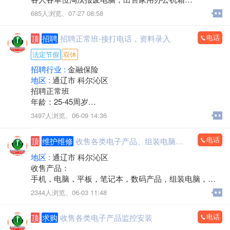
游 戏机箱，二手全新都有
685人浏览、
07-27 08:58
支持旧机器置换
出售19-32显示器
电话
顶
招聘
招聘正常班-接打电话，资料录入
电话/微信：15248358227
法定节假
双休
招聘行业 :
金融保险
地区 :
通辽市 科尔沁区
招聘正常班
年龄：25-45周岁
工作时间：早八点半到晚五点
3497人浏览、
06-09 14:36
中午11点－2点休息，周六日双休，法定节假日休息。
工作内容：接打电话，资料录入，核对信息，服务咨
电话
顶
维护维修
收售各类电子产品、组装电脑，监控安装
询。
有无经验均可
地区 :
通辽市 科尔沁区
邮箱853118409@qq.com
收售产品：
微信同步
手机，电脑，平板，笔记本，数码产品，组装电脑，监
联系人电话：13190888778
控安装，办公耗材，回收置换，上门服务
2344人浏览、
06-03 11:48
电话：15560888853
电话
顶
求购
收售各类电子产品监控安装