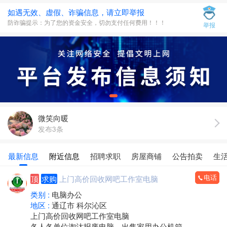
如遇无效、虚假、诈骗信息，请立即举报
防诈骗提示：为了您的资金安全，切勿支付任何费用！！！
举报
微笑向暖
发布3条
最新信息
附近信息
招聘求职
房屋商铺
公告拍卖
生
电话
顶
求购
上门高价回收网吧工作室电脑
类别 :
电脑办公
地区 :
通辽市 科尔沁区
上门高价回收网吧工作室电脑
各人各单位淘汰报废电脑，出售家用办公机箱