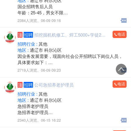
地区 :
通辽市 科尔沁区
国企招聘售后人员
年龄：25-45，男女不限
工作内容：信息整理，负责打回访电话，工作简单自
2384人浏览、
06-09 09:16
由，提供培训。
薪资待遇：半天班，早8.30至10.30，周六日双休，节假
电话
顶
招聘
招挖掘机机修工、焊工5000+学徒2000
日休。 保底3000+服务津贴。
联系人：靳经理15547555921
招聘行业 :
其他
地区 :
通辽市 科尔沁区
因业务发展需要，现面向社会公开招聘以下岗位人员，
具体要求如下：
一、招聘岗位及岗位职责
2719人浏览、
06-09 09:23
挖掘机修理工
负责挖掘机发动机、液压系统检修，液压管路更换等维
电话
顶
招聘
公司急招养老护理员
修工作；熟悉电路者录用。
挖掘机电焊工
招聘行业 :
其他
负责挖掘机四轮一带维修、大臂及挖斗焊接加工，可制
地区 :
通辽市 科尔沁区
作挖掘机挖斗及各类属具。
急招养老护理员
挖掘机学徒工
急招养老护理员
要求吃苦耐劳，不怕苦不怕累，学会可长期留用，可供
急招养老护理员
2340人浏览、
06-15 16:22
吃住。年龄19到30岁。
硬性要求：持有养老护理员证书或等同证件
二、薪资待遇
微电：18347527073（随时上岗）