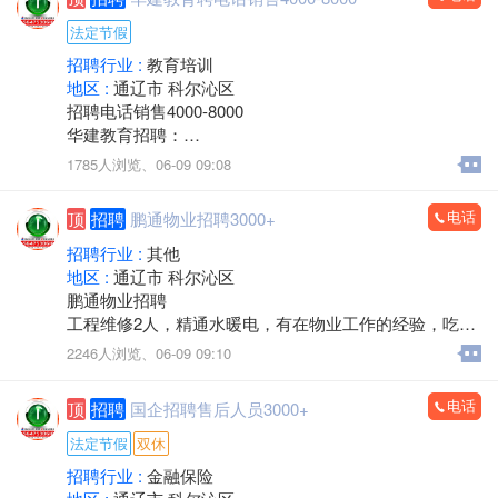
置，客源稳定。
联系电话：15771572345微信同步，可开发票
建筑面积：1-2楼700余平方米，地下室300余平方米，布
法定节假
局合理。
招聘行业 :
教育培训
医院资质齐全，各类证件有效，目前正常营业，现金流
地区 :
通辽市 科尔沁区
充裕，持续盈利，口碑良好，老客户稳定。
招聘电话销售4000-8000
转让包含：房产+一级医院资质+现有运营业务，接手即
华建教育招聘：
可正常经营，可协助办理法人变更及相关手续。
负责线上、线下课程的销售和服务
1785人浏览、
06-09 09:08
诚意转让，价格面议，中介、非诚勿扰。
主营项目：
看房考察电话：13847526633
执业兽医师、执业药师、二级建造师、中专、大专和本
电话
顶
招聘
鹏通物业招聘3000+
科学历提升
有无经验都可，有销冠老师带
招聘行业 :
其他
上班时间：
地区 :
通辽市 科尔沁区
8点30-12点，下午2点30-6点
鹏通物业招聘
每周休息一天
工程维修2人，精通水暖电，有在物业工作的经验，吃苦
法定节假日休息
耐劳，年龄58周岁以下，带证。
2246人浏览、
06-09 09:10
过年半个月休息
工作地点：奥体中心南侧鹏通花园二期。
待遇：保底+绩效提成+团队提成+个人分成+各种福利、
工资待遇：3000-4000元四天公休，节假日串休。
电话
顶
招聘
国企招聘售后人员3000+
年收入5-8万左右
联系电话：15334921717
电话微信同号：18947357031张老师(如需咨询，请在上
法定节假
双休
班时间拨打)
招聘行业 :
金融保险
华建教育