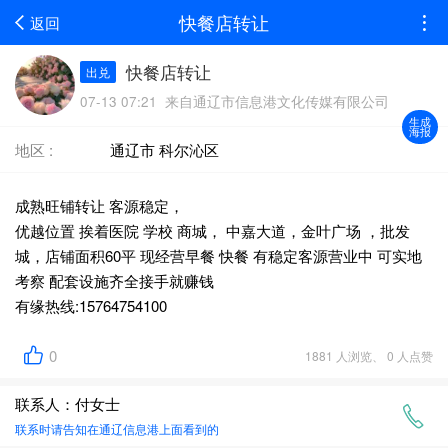
快餐店转让
返回
快餐店转让
出兑
07-13 07:21 来自通辽市信息港文化传媒有限公司
生成
海报
地区 :
通辽市 科尔沁区
成熟旺铺转让 客源稳定，
优越位置 挨着医院 学校 商城， 中嘉大道，金叶广场 ，批发
城，店铺面积60平 现经营早餐 快餐 有稳定客源营业中 可实地
考察 配套设施齐全接手就赚钱
有缘热线:15764754100
0
1881 人浏览、 0 人点赞
联系人：付女士
联系时请告知在
通辽信息港
上面看到的