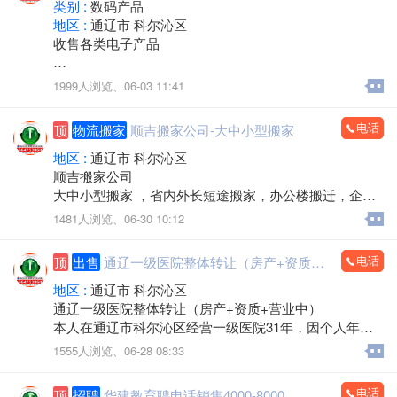
类别 :
数码产品
地区 :
通辽市 科尔沁区
收售各类电子产品
手机，电脑，平板，笔记本，数码产品，手机专卖，组
1999人浏览、
06-03 11:41
装电脑，监控安装，办公耗材，LED屏，回收置换
上门服务
电话
顶
物流搬家
顺吉搬家公司-大中小型搬家
欢迎来电：15560888853（微信同步）
地区 :
通辽市 科尔沁区
顺吉搬家公司
大中小型搬家 ，省内外长短途搬家，办公楼搬迁，企事
业单位搬迁，搬厂，门店搬家，超市商场搬家，出租拉
1481人浏览、
06-30 10:12
货 大型设备起重 ，吊装，吊运，专业抬钢琴，鱼缸搬
运，专业拆装家具，空调安装移机，上下楼搬运。
电话
顶
出售
通辽一级医院整体转让（房产+资质+营业中）
承接各种零活，装卸各种货物，通辽市，各区，各省 各
县，乡镇，出租拉货，运输各种货物，配有厢式货车，
地区 :
通辽市 科尔沁区
微型小汽车 三轮电动车， 居民生活等一系列服务。
通辽一级医院整体转让（房产+资质+营业中）
本人在通辽市科尔沁区经营一级医院31年，因个人年龄
价格不高，包您满意，专业的团队，职业的工人师傅竭
原因，不再担任法人，现将医院房产及经营权整体出
1555人浏览、
06-28 08:33
诚为您和家人服务！您的满意是顺吉搬家毕生的追求！
兑。
全心全意为家庭服务的专业团队，24小时为您服务！
医院位置优越，位于新建大街批发城南门对面，临街位
电话
顶
招聘
华建教育聘电话销售4000-8000