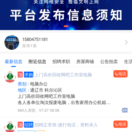
15804751181
发布1条
最新信息
附近信息
招聘求职
房屋商铺
公告拍卖
生
电话
顶
求购
上门高价回收网吧工作室电脑
类别 :
电脑办公
地区 :
通辽市 科尔沁区
上门高价回收网吧工作室电脑
各人各单位淘汰报废电脑，出售家用办公机箱
游 戏机箱，二手全新都有
660人浏览、
07-27 08:58
支持旧机器置换
出售19-32显示器
电话
顶
招聘
招聘正常班-接打电话，资料录入
电话/微信：15248358227