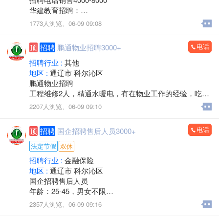
转让包含：房产+一级医院资质+现有运营业务，接手即
华建教育招聘：
可正常经营，可协助办理法人变更及相关手续。
负责线上、线下课程的销售和服务
1773人浏览、
06-09 09:08
诚意转让，价格面议，中介、非诚勿扰。
主营项目：
看房考察电话：13847526633
执业兽医师、执业药师、二级建造师、中专、大专和本
电话
顶
招聘
鹏通物业招聘3000+
科学历提升
有无经验都可，有销冠老师带
招聘行业 :
其他
上班时间：
地区 :
通辽市 科尔沁区
8点30-12点，下午2点30-6点
鹏通物业招聘
每周休息一天
工程维修2人，精通水暖电，有在物业工作的经验，吃苦
法定节假日休息
耐劳，年龄58周岁以下，带证。
2207人浏览、
06-09 09:10
过年半个月休息
工作地点：奥体中心南侧鹏通花园二期。
待遇：保底+绩效提成+团队提成+个人分成+各种福利、
工资待遇：3000-4000元四天公休，节假日串休。
电话
顶
招聘
国企招聘售后人员3000+
年收入5-8万左右
联系电话：15334921717
电话微信同号：18947357031张老师(如需咨询，请在上
法定节假
双休
班时间拨打)
招聘行业 :
金融保险
华建教育
地区 :
通辽市 科尔沁区
国企招聘售后人员
年龄：25-45，男女不限
工作内容：信息整理，负责打回访电话，工作简单自
2357人浏览、
06-09 09:16
由，提供培训。