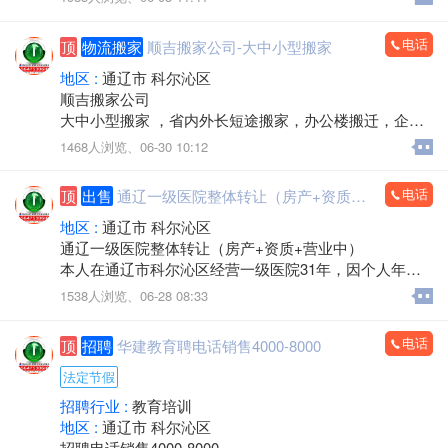
装电脑，监控安装，办公耗材，LED屏，回收置换
上门服务
电话
顶
物流搬家
顺吉搬家公司-大中小型搬家
欢迎来电：15560888853（微信同步）
地区 :
通辽市 科尔沁区
顺吉搬家公司
大中小型搬家 ，省内外长短途搬家，办公楼搬迁，企事
业单位搬迁，搬厂，门店搬家，超市商场搬家，出租拉
1468人浏览、
06-30 10:12
货 大型设备起重 ，吊装，吊运，专业抬钢琴，鱼缸搬
运，专业拆装家具，空调安装移机，上下楼搬运。
电话
顶
出售
通辽一级医院整体转让（房产+资质+营业中）
承接各种零活，装卸各种货物，通辽市，各区，各省 各
县，乡镇，出租拉货，运输各种货物，配有厢式货车，
地区 :
通辽市 科尔沁区
微型小汽车 三轮电动车， 居民生活等一系列服务。
通辽一级医院整体转让（房产+资质+营业中）
本人在通辽市科尔沁区经营一级医院31年，因个人年龄
价格不高，包您满意，专业的团队，职业的工人师傅竭
原因，不再担任法人，现将医院房产及经营权整体出
1538人浏览、
06-28 08:33
诚为您和家人服务！您的满意是顺吉搬家毕生的追求！
兑。
全心全意为家庭服务的专业团队，24小时为您服务！
医院位置优越，位于新建大街批发城南门对面，临街位
电话
顶
招聘
华建教育聘电话销售4000-8000
置，客源稳定。
联系电话：15771572345微信同步，可开发票
建筑面积：1-2楼700余平方米，地下室300余平方米，布
法定节假
局合理。
招聘行业 :
教育培训
医院资质齐全，各类证件有效，目前正常营业，现金流
地区 :
通辽市 科尔沁区
充裕，持续盈利，口碑良好，老客户稳定。
招聘电话销售4000-8000