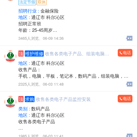
法定节假
双休
招聘行业 :
金融保险
地区 :
通辽市 科尔沁区
招聘正常班
年龄：25-45周岁
工作时间：早八点半到晚五点
3465人浏览、
06-09 14:36
中午11点－2点休息，周六日双休，法定节假日休息。
工作内容：接打电话，资料录入，核对信息，服务咨
电话
顶
维护维修
收售各类电子产品、组装电脑，监控安装
询。
有无经验均可
地区 :
通辽市 科尔沁区
邮箱853118409@qq.com
收售产品：
微信同步
手机，电脑，平板，笔记本，数码产品，组装电脑，监
联系人电话：13190888778
控安装，办公耗材，回收置换，上门服务
2325人浏览、
06-03 11:48
电话：15560888853
电话
顶
求购
收售各类电子产品监控安装
类别 :
数码产品
地区 :
通辽市 科尔沁区
收售各类电子产品
手机，电脑，平板，笔记本，数码产品，手机专卖，组
1985人浏览、
06-03 11:41