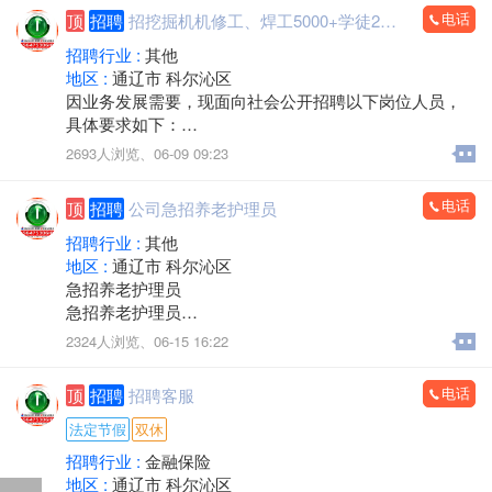
薪资待遇：半天班，早8.30至10.30，周六日双休，节假
电话
顶
招聘
招挖掘机机修工、焊工5000+学徒2000
日休。 保底3000+服务津贴。
联系人：靳经理15547555921
招聘行业 :
其他
地区 :
通辽市 科尔沁区
因业务发展需要，现面向社会公开招聘以下岗位人员，
具体要求如下：
一、招聘岗位及岗位职责
2693人浏览、
06-09 09:23
挖掘机修理工
负责挖掘机发动机、液压系统检修，液压管路更换等维
电话
顶
招聘
公司急招养老护理员
修工作；熟悉电路者录用。
挖掘机电焊工
招聘行业 :
其他
负责挖掘机四轮一带维修、大臂及挖斗焊接加工，可制
地区 :
通辽市 科尔沁区
作挖掘机挖斗及各类属具。
急招养老护理员
挖掘机学徒工
急招养老护理员
要求吃苦耐劳，不怕苦不怕累，学会可长期留用，可供
急招养老护理员
2324人浏览、
06-15 16:22
吃住。年龄19到30岁。
硬性要求：持有养老护理员证书或等同证件
二、薪资待遇
微电：18347527073（随时上岗）
电话
顶
招聘
招聘客服
挖掘机修理工：薪资面议。
挖掘机电焊工：5000–7000 元。
法定节假
双休
挖掘机学徒工：2000元起，工资随着技术提高可调整。
招聘行业 :
金融保险
四、工作信息
地区 :
通辽市 科尔沁区