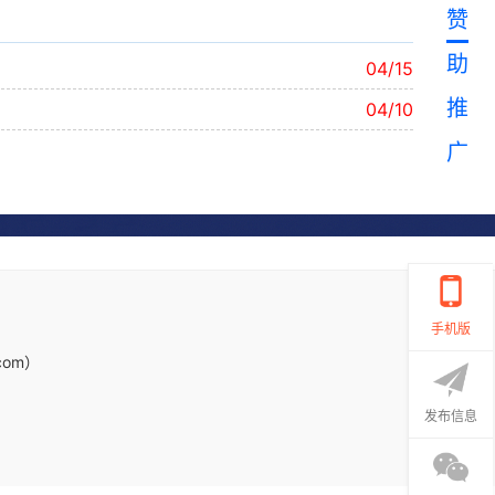
赞
助
04/15
推
04/10
广
手机版
com）
发布信息