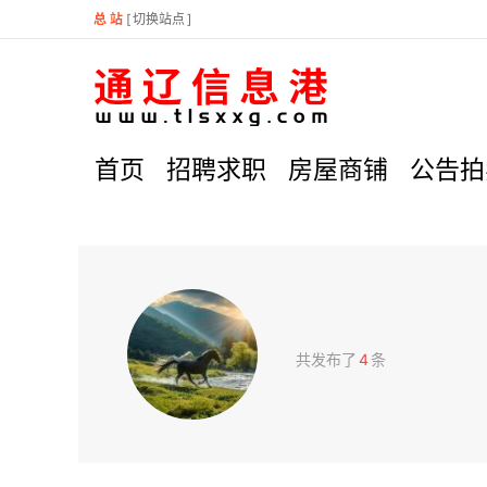
总 站
[
切换站点
]
首页
招聘求职
房屋商铺
公告拍
共发布了
4
条