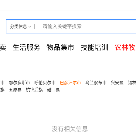
分类信息
卖
生活服务
物品集市
技能培训
农林牧
海市
鄂尔多斯市
呼伦贝尔市
巴彦淖尔市
乌兰察布市
兴安盟
锡
后旗
五原县
杭锦后旗
磴口县
没有相关信息