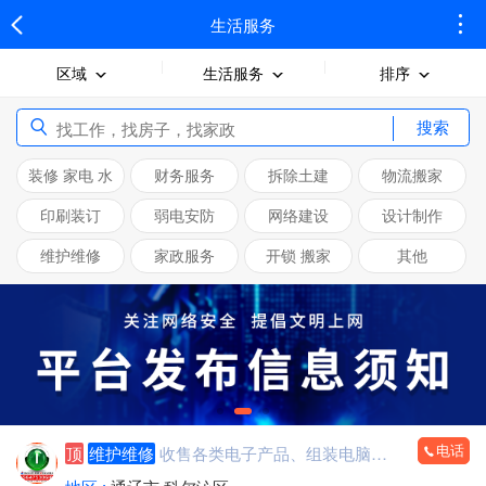
生活服务
区域
生活服务
排序
搜索
装修 家电 水
财务服务
拆除土建
物流搬家
电暖
印刷装订
弱电安防
网络建设
设计制作
维护维修
家政服务
开锁 搬家
其他
电话
顶
维护维修
收售各类电子产品、组装电脑，监控安装