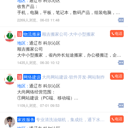
地区 :
通辽市 科尔沁区
收售产品：
手机，电脑，平板，笔记本，数码产品，组装电脑，监
控安装，办公耗材，回收置换，上门服务
2269人浏览、
06-03 11:48
电话：15560888853
电话
顶
物流搬家
顺吉搬家公司-大中小型搬家
地区 :
通辽市 科尔沁区
顺吉搬家公司
大中小型搬家 ，省内外长短途搬家，办公楼搬迁，企事
业单位搬迁，搬厂，门店搬家，超市商场搬家，出租拉
1435人浏览、
06-30 10:12
货 大型设备起重 ，吊装，吊运，专业抬钢琴，鱼缸搬
运，专业拆装家具，空调安装移机，上下楼搬运。
电话
顶
网络建设
大尚网站建设-软件开发-网站制作
承接各种零活，装卸各种货物，通辽市，各区，各省 各
县，乡镇，出租拉货，运输各种货物，配有厢式货车，
地区 :
通辽市 科尔沁区
微型小汽车 三轮电动车， 居民生活等一系列服务。
大尚网络经营范围：
①网站建设（PC端、移动端）
价格不高，包您满意，专业的团队，职业的工人师傅竭
②软件开发、手机APP开发（安卓系统、苹果系统）
1109人浏览、
07-01 09:53
诚为您和家人服务！您的满意是顺吉搬家毕生的追求！
③微信小程序系统开发（商城系统、分销系统）
全心全意为家庭服务的专业团队，24小时为您服务！
④微信公众平台系统开发（商城系统、分销系统）
电话
家政服务
专业清洗油烟机，集成灶，通下水，坐便，地漏
⑤大数据与云计算、机房装修维护
联系电话：15771572345微信同步，可开发票
⑥网络推广、微信推广等网络营销