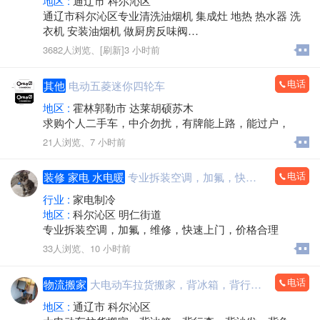
地区 :
通辽市 科尔沁区
⑦400全国电话开通办理、彩铃制作
通辽市科尔沁区专业清洗油烟机 集成灶 地热 热水器 洗
⑧会员管理软件、收银软件等软件系统
衣机 安装油烟机 做厨房反味阀
⑨牛羊交易市场管理系统开发制作
通下水道 通马桶 通地漏 通主管道 高压清洗各种管道 通
3682人浏览、
[刷新]
3 小时前
联系电话:0475-2790471
冻管道
手机:15750561234
电话
其他
电动五菱迷你四轮车
微信:15750561234
QQ/微信：1259492369
地区 :
霍林郭勒市 达莱胡硕苏木
地址：芙蓉小区1#楼2单元221室（丽水国际对面）
求购个人二手车，中介勿扰，有牌能上路，能过户，
网址：www.0475365.com
21人浏览、
7 小时前
通辽市大尚网络公司简介：
电话
装修 家电 水电暖
专业拆装空调，加氟，快速上门
通辽市大尚网络技术服务有限公司（www.0475365.co
m）成立于2013年，是将项目策划、开发、售后合为一
行业 :
家电制冷
体，为客户提供完整的互联网信息技术平台管理与技术
地区 :
科尔沁区 明仁街道
实施服务的网络技术公司。
专业拆装空调，加氟，维修，快速上门，价格合理
公司具体业务包括：政府事业单位网站建设、大中小企
33人浏览、
10 小时前
业网站建设、移动应用开发、手机APP开发、电商与平
台应用开发、OA办公系统开发、互联网+行业开发应用
电话
、机房建设及维护、系统集成、大数据与云计算、微信/
物流搬家
大电动车拉货搬家，背冰箱，背行李，背沙发，被浴缸拆装家具
小程序开发与运营、抖音快手等短视频平台服务、网络
地区 :
通辽市 科尔沁区
营销推广。