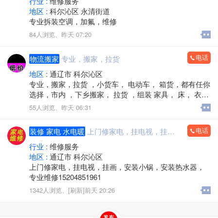
行业 :
维修服务
事务所、通达拍卖、通辽音乐家协会、通辽美术家协
地区 :
科尔沁区 永清街道
会、天颐康养集团等。
专业拆装空调，加氟，维修
84人浏览、
昨天 07:20
电话
物流搬家
专业，搬家，拉货
地区 :
通辽市 科尔沁区
专业，搬家，拉货 ，小货车， 电动车， 箱货，都有任你
选择，市内 ，下乡搬家， 拉货 ，组装 家具， 床， 衣柜
，冰箱 ，洗衣机，电视，沙发，茶几，电视柜，背行
55人浏览、
昨天 06:31
李，上下楼，各种生活物品，上下楼，背行李， 抬鱼
缸，抬钢琴，空调拆装，维修，等服务15047168832
电话
装修 家电 水电暖
上门修家电，挂电视，挂画，安装小锅，安装热水器，专业维修15204851961
行业 :
维修服务
地区 :
通辽市 科尔沁区
上门修家电，挂电视，挂画，安装小锅，安装热水器，
专业维修15204851961
1342人浏览、
[刷新]
前天 20:26