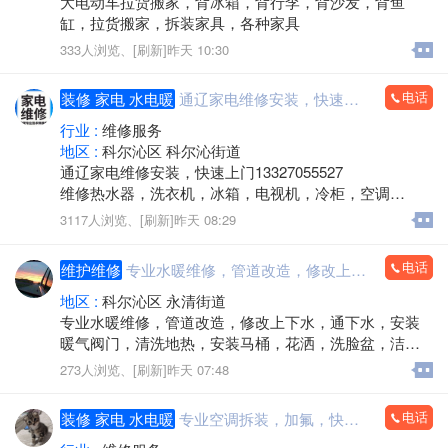
大电动车拉货搬家，背冰箱，背行李，背沙发，背鱼
公司管理规范，组织构架完善，配有顶尖办公设备及硬
缸，拉货搬家，拆装家具，各种家具
件设施配置，目前公司设有独立部门4个，其中包括技术
333人浏览、
[刷新]
昨天 10:30
开发部2个部门，及策划管理部、售后服务部等，公司核
心人员均有多年技术开发经验，用丰富的行业积累保障
客户满意度，赢得业界口碑！
电话
装修 家电 水电暖
通辽家电维修安装，快速上门
公司倡导以用户为导向，以实用为核心的开发观点，已
行业 :
维修服务
为1000多家大中小企业、政府机构、事业单位、社会团
地区 :
科尔沁区 科尔沁街道
体提供技术服务，帮助他们实现在技术使用、产品/服
通辽家电维修安装，快速上门13327055527
务、营销推广上的互联网需求，有效提升形象价值和竞
维修热水器，洗衣机，冰箱，电视机，冷柜，空调
争力，创造持久驱动力。
冷藏柜，小厨宝，等各种品牌家电，维修，加氟
3117人浏览、
[刷新]
昨天 08:29
公司的主要客户有：
通辽职业学院、科尔沁艺术职业学院、通辽市总工会、
联系电话13327055527微信同步
通辽市红十字会、通辽市科尔沁区总工会、察右前旗农
电话
维护维修
专业水暖维修，管道改造，修改上下水，通下水，安装暖气阀门，清洗地热，安装马桶，花洒，洗脸盆，洁具等，可下乡
科局、泽强药业、科尔沁药业、开鲁老白干、哈啾嗨主
地区 :
科尔沁区 永清街道
题餐厅、双舟辣嘴鸭、通辽市妇产医院、国药健康通辽
专业水暖维修，管道改造，修改上下水，通下水，安装
分公司、通辽市科尔沁区人社局、康安医院、蒙东医
暖气阀门，清洗地热，安装马桶，花洒，洗脸盆，洁具
院、天使之翼特教学校、海漫彩钢、质真环保检测、乃
等，可下乡
蛮城投、鼎信集团、威宇生物、高雅文化传媒、祥龙新
273人浏览、
[刷新]
昨天 07:48
能源、安通电子、哲里木集团、梦境草原、中创教育、
通辽交警、通辽市发改委、蒙科干细胞、海邻生物、通
电话
装修 家电 水电暖
专业空调拆装，加氟，快速上门，15134769517
辽市森林公安局、通辽市党史地方志研究室、科斌律师